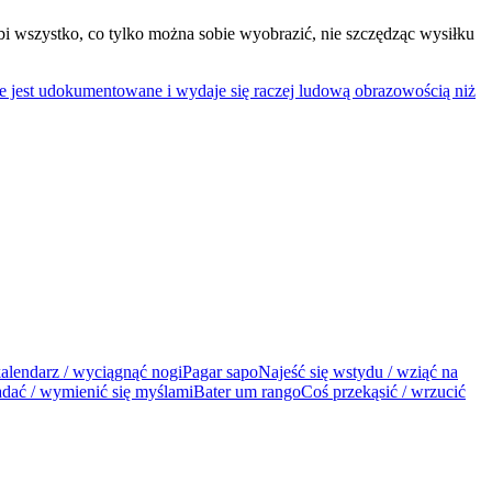
i wszystko, co tylko można sobie wyobrazić, nie szczędząc wysiłku
e jest udokumentowane i wydaje się raczej ludową obrazowością niż
lendarz / wyciągnąć nogi
Pagar sapo
Najeść się wstydu / wziąć na
dać / wymienić się myślami
Bater um rango
Coś przekąsić / wrzucić