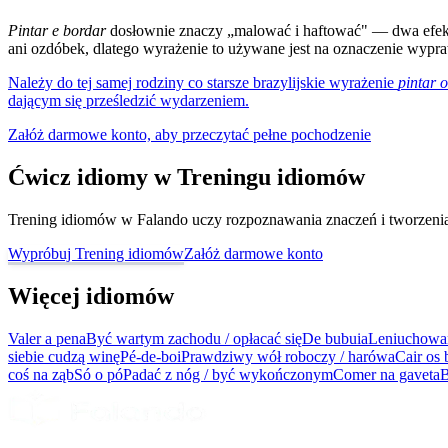
Pintar e bordar
dosłownie znaczy „malować i haftować" — dwa efektow
ani ozdóbek, dlatego wyrażenie to używane jest na oznaczenie wypraw
Należy do tej samej rodziny co starsze brazylijskie wyrażenie
pintar o
dającym się prześledzić wydarzeniem.
Załóż darmowe konto, aby przeczytać pełne pochodzenie
Ćwicz idiomy w Treningu idiomów
Trening idiomów w Falando uczy rozpoznawania znaczeń i tworzenia z
Wypróbuj Trening idiomów
Załóż darmowe konto
Więcej idiomów
Valer a pena
Być wartym zachodu / opłacać się
De bubuia
Leniuchowan
siebie cudzą winę
Pé-de-boi
Prawdziwy wół roboczy / harówa
Cair os 
coś na ząb
Só o pó
Padać z nóg / być wykończonym
Comer na gaveta
B