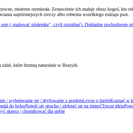
ne, misterne rzemiosła. Zestawienie ich maluje obraz kogoś, kto rob
iania najróżniejszych rzeczy albo robienia wszelkiego rodzaju psot.
 sete
(„malować siódemkę", czyli rozrabiać). Dokładne pochodzenie ni
dań, które brzmią naturalnie w Brazylii.
ie / wylegiwanie się / dryfowanie z prądem
Levou o farelo
Kopnąć w ka
butiá do bolso
Najeść się strachu / zlęknąć się na śmierć
Trocar ideia
Poga
yć sknerą / chomikować dla siebie