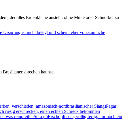
em, der alles Erdenkliche anstellt, ohne Mühe oder Schnörkel zu
 Ursprung ist nicht belegt und scheint eher volkstümliche
 Brasilianer sprechen kannst.
erben, verschieden (amazonisch-nordbrasilianischer Slang)
Pagar
ch riesig erschrecken, einen echten Schreck bekommen
ich was reinpfeifen
Só o pó
Erschöpft sein, völlig fertig; nur noch ein