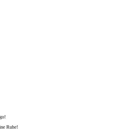
go!
eine Ruhe!