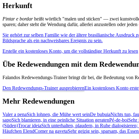
Herkunft
Pintar e bordar
heißt wörtlich "malen und sticken" — zwei kunstvoll
sparen; daher steht die Wendung dafür, allerlei anzustellen oder jede
Sie gehört zur selben Familie wie der ältere brasilianische Ausdruck
p
Bildsprache als ein nachweisbares Ereignis zu sein.
Erstelle ein kostenloses Konto, um die vollständige Herkunft zu lesen
Übe Redewendungen mit dem Redewendun
Falandos Redewendungs-Trainer bringt dir bei, die Bedeutung von Re
Den Redewendungs-Trainer ausprobieren
Ein kostenloses Konto erste
Mehr Redewendungen
Valer a pena
Sich lohnen, die Mühe wert sein
De bubuia
Nichts tun, fa
sapo
Sich blamieren, in eine peinliche Situation geraten
Pé-de-boi
Sehr 
(Süden)
Trocar ideia
Sich unterhalten, plaudern, in Ruhe dialogisieren
Häufchen Elend
Comer na gaveta
Sehr geizig sein, sparsam, das Esse