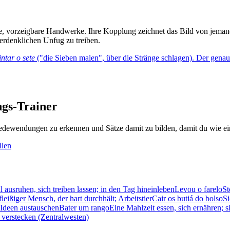
e, vorzeigbare Handwerke. Ihre Kopplung zeichnet das Bild von jemand
n erdenklichen Unfug zu treiben.
intar o sete
("die Sieben malen", über die Stränge schlagen). Der genaue
gs-Trainer
dewendungen zu erkennen und Sätze damit zu bilden, damit du wie ein
llen
ul ausruhen, sich treiben lassen; in den Tag hineinleben
Levou o farelo
St
fleißiger Mensch, der hart durchhält; Arbeitstier
Cair os butiá do bolso
Si
; Ideen austauschen
Bater um rango
Eine Mahlzeit essen, sich ernähren; s
n verstecken (Zentralwesten)