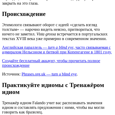
закрыть на это глаза.
Происхождение
Этимологи связывают оборот с идеей «сделать взгляд
толстым» — нарочно видеть неясно, притвориться, что
ничего не заметил.
Vista grossa
встречается в португальских
текстах XVIII века уже примерно в современном значении.
Английская параллель —
turn a blind eye
, часто связываемая с
адмиралом Нельсоном и битвой при Копенгагене в 1801 году.
Создайте бесплатный аккаунт, чтобы прочитать полное
происхождение
Источник:
Phrases.org.uk — turn a blind eye
.
Практикуйте идиомы с Тренажёром
идиом
Тренажёр идиом Falando учит вас распознавать значения
идиом и составлять предложения с ними, чтобы вы могли
говорить как бразилец.