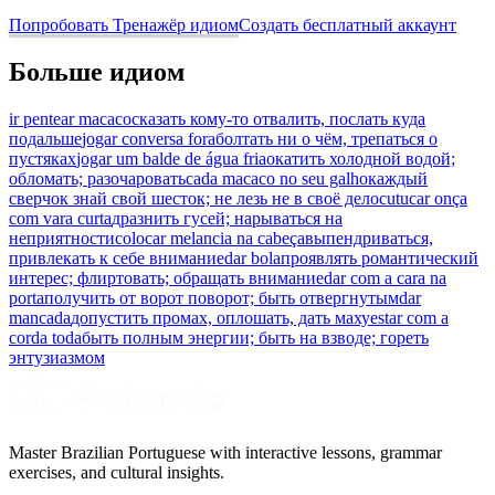
Попробовать Тренажёр идиом
Создать бесплатный аккаунт
Больше идиом
ir pentear macaco
сказать кому-то отвалить, послать куда
подальше
jogar conversa fora
болтать ни о чём, трепаться о
пустяках
jogar um balde de água fria
окатить холодной водой;
обломать; разочаровать
cada macaco no seu galho
каждый
сверчок знай свой шесток; не лезь не в своё дело
cutucar onça
com vara curta
дразнить гусей; нарываться на
неприятности
colocar melancia na cabeça
выпендриваться,
привлекать к себе внимание
dar bola
проявлять романтический
интерес; флиртовать; обращать внимание
dar com a cara na
porta
получить от ворот поворот; быть отвергнутым
dar
mancada
допустить промах, оплошать, дать маху
estar com a
corda toda
быть полным энергии; быть на взводе; гореть
энтузиазмом
Master Brazilian Portuguese with interactive lessons, grammar
exercises, and cultural insights.