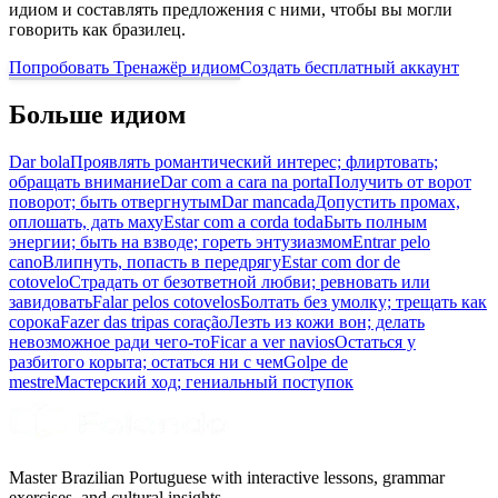
идиом и составлять предложения с ними, чтобы вы могли
говорить как бразилец.
Попробовать Тренажёр идиом
Создать бесплатный аккаунт
Больше идиом
Dar bola
Проявлять романтический интерес; флиртовать;
обращать внимание
Dar com a cara na porta
Получить от ворот
поворот; быть отвергнутым
Dar mancada
Допустить промах,
оплошать, дать маху
Estar com a corda toda
Быть полным
энергии; быть на взводе; гореть энтузиазмом
Entrar pelo
cano
Влипнуть, попасть в передрягу
Estar com dor de
cotovelo
Страдать от безответной любви; ревновать или
завидовать
Falar pelos cotovelos
Болтать без умолку; трещать как
сорока
Fazer das tripas coração
Лезть из кожи вон; делать
невозможное ради чего-то
Ficar a ver navios
Остаться у
разбитого корыта; остаться ни с чем
Golpe de
mestre
Мастерский ход; гениальный поступок
Master Brazilian Portuguese with interactive lessons, grammar
exercises, and cultural insights.