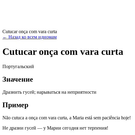
Cutucar onça com vara curta
←
Назад ко всем идиомам
Cutucar onça com vara curta
Португальский
Значение
Дразнить гусей; нарываться на неприятности
Пример
Não cutuca a onça com vara curta, a Maria está sem paciência hoje!
Не дразни гусей — у Марии сегодня нет терпения!