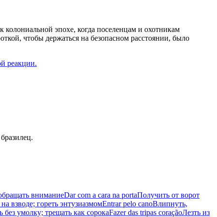
 к колониальной эпохе, когда поселенцам и охотникам
ткой, чтобы держаться на безопасном расстоянии, было
ой реакции.
 бразилец.
 обращать внимание
Dar com a cara na porta
Получить от ворот
на взводе; гореть энтузиазмом
Entrar pelo cano
Влипнуть,
ь без умолку; трещать как сорока
Fazer das tripas coração
Лезть из