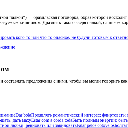
откой палкой") — бразильская поговорка, образ которой восходит
азуемым хищником. Дразнить такого зверя палкой, слишком коро
ировать кого-то или что-то опасное, не будучи готовым к ответн
ождение
иом
 и составлять предложения с ними, чтобы вы могли говорить как
внимание
Dar bola
Проявлять романтический интерес; флиртовать;
шать, дать маху
Estar com a corda toda
Быть полным энергии; быть 
етной любви; ревновать или завидовать
Falar pelos cotovelos
Болтат