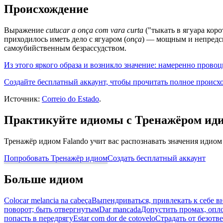
Происхождение
Выражение
cutucar a onça com vara curta
("тыкать в ягуара кор
приходилось иметь дело с ягуаром (
onça
) — мощным и непредск
самоубийственным безрассудством.
Из этого яркого образа и возникло значение: намеренно провоц
Создайте бесплатный аккаунт, чтобы прочитать полное происх
Источник:
Correio do Estado
.
Практикуйте идиомы с Тренажёром ид
Тренажёр идиом Falando учит вас распознавать значения идиом
Попробовать Тренажёр идиом
Создать бесплатный аккаунт
Больше идиом
Colocar melancia na cabeça
Выпендриваться, привлекать к себе 
поворот; быть отвергнутым
Dar mancada
Допустить промах, опло
попасть в передрягу
Estar com dor de cotovelo
Страдать от безотв