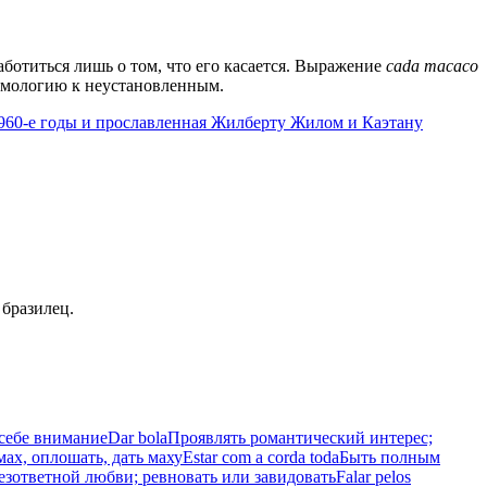
заботиться лишь о том, что его касается. Выражение
cada macaco
тимологию к неустановленным.
960-е годы и прославленная Жилберту Жилом и Каэтану
 бразилец.
 себе внимание
Dar bola
Проявлять романтический интерес;
ах, оплошать, дать маху
Estar com a corda toda
Быть полным
безответной любви; ревновать или завидовать
Falar pelos