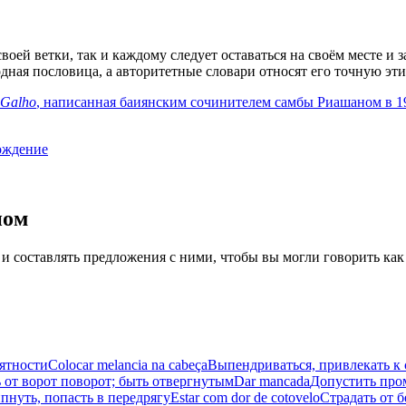
своей ветки, так и каждому следует оставаться на своём месте и 
родная пословица, а авторитетные словари относят его точную э
 Galho
, написанная баиянским сочинителем самбы Риашаном в 1
ождение
иом
 и составлять предложения с ними, чтобы вы могли говорить как
иятности
Colocar melancia na cabeça
Выпендриваться, привлекать к
 от ворот поворот; быть отвергнутым
Dar mancada
Допустить пром
пнуть, попасть в передрягу
Estar com dor de cotovelo
Страдать от 