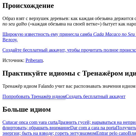
Происхождение
Образ взят с верхушек деревьев: как каждая обезьяна держится 
no seu galho
(«каждая обезьяна на своей ветке») бытует как на
Широкую известность ему принесла самба
Cada Macaco no Seu
Велозу.
Создайте бесплатный аккаунт, чтобы прочитать полное происх
Источник:
Priberam
.
Практикуйте идиомы с Тренажёром ид
Тренажёр идиом Falando учит вас распознавать значения идиом
Попробовать Тренажёр идиом
Создать бесплатный аккаунт
Больше идиом
Cutucar onça com vara curta
Дразнить гусей; нарываться на непр
флиртовать; обращать внимание
Dar com a cara na porta
Получить
энергии; быть на взводе; гореть энтузиазмом
Entrar pelo cano
Вли