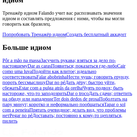
идиом
Тренажёр идиом Falando учит вас распознавать значения
идиом и составлять предложения с ними, чтобы вы могли
говорить как бразилец.
Попробовать Тренажёр идиом
Создать бесплатный аккаунт
Больше идиом
Pôr a mão na massa
Засучить рукава; взяться за дело по-
настоящему
Dar as caras
Появиться; показаться где-либо
Cair
como uma luva
Подойти как влитое; идеально
соответствовать
Falar abobrinha
Нести чушь; говорить ерунду,
пороть бессмыслицу
Dar no pé
Дать дёру; быстро уйти,
сбежать
Estar com a pulga atrás da orelha
Чуять подвох; быть
настороже, что-то заподозрить
Dar o troco
Дать сдачи; ответить
на обиду или нападение
Ter dois dedos de prosa
Поболтать на
пару минут; коротко и неформально пообщаться
Tapar o sol
com a peneira
Прятать очевидное; делать вид, что проблемы
нет
Pegar no pé
Доставать; постоянно к кому-то цепляться,
пилить