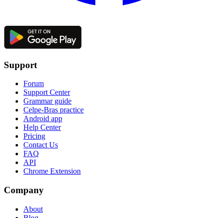
Support
Forum
Support Center
Grammar guide
Celpe-Bras practice
Android app
Help Center
Pricing
Contact Us
FAQ
API
Chrome Extension
Company
About
Blog