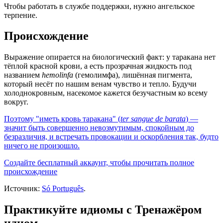
Чтобы работать в службе поддержки, нужно ангельское
терпение.
Происхождение
Выражение опирается на биологический факт: у таракана нет
тёплой красной крови, а есть прозрачная жидкость под
названием
hemolinfa
(гемолимфа), лишённая пигмента,
который несёт по нашим венам чувство и тепло. Будучи
холоднокровным, насекомое кажется безучастным ко всему
вокруг.
Поэтому "иметь кровь таракана" (
ter sangue de barata
) —
значит быть совершенно невозмутимым, спокойным до
безразличия, и встречать провокации и оскорбления так, будто
ничего не произошло.
Создайте бесплатный аккаунт, чтобы прочитать полное
происхождение
Источник:
Só Português
.
Практикуйте идиомы с Тренажёром