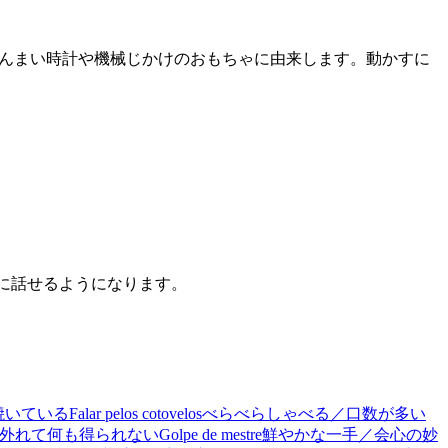
んまい時計や機械じかけのおもちゃに由来します。動かすに
うに話せるようになります。
焼いている
Falar pelos cotovelos
べらべらしゃべる／口数が多い
外れて何も得られない
Golpe de mestre
鮮やかな一手／会心の妙