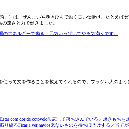
態」）は、ぜんまいや巻きひもで動く古い仕掛け、たとえばぜ
高の速さと力で働きました。
開のエネルギーで動き、元気いっぱいでやる気満々です。
それを使って文を作ることを教えてくれるので、ブラジル人のよ
Estar com dor de cotovelo
失恋して落ち込んでいる／焼きもちを
振り絞る
Ficar a ver navios
来ないものを待ちぼうけする／当てが