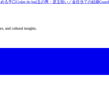
とめる手口
Golpe do baú
玉の輿・逆玉狙い／金目当ての結婚
Guarda
s, and cultural insights.