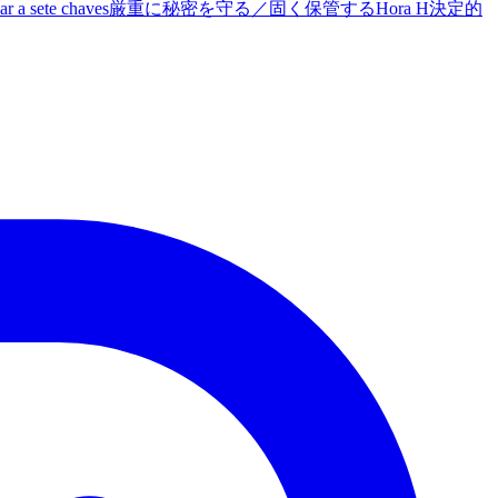
r a sete chaves
厳重に秘密を守る／固く保管する
Hora H
決定的