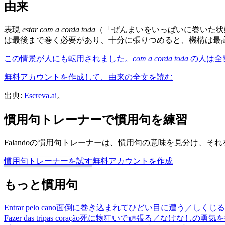
由来
表現
estar com a corda toda
（「ぜんまいをいっぱいに巻いた状
は最後まで巻く必要があり、十分に張りつめると、機構は最
この情景が人にも転用されました。
com a corda toda
の人は全
無料アカウントを作成して、由来の全文を読む
出典:
Escreva.ai
。
慣用句トレーナーで慣用句を練習
Falandoの慣用句トレーナーは、慣用句の意味を見分け、
慣用句トレーナーを試す
無料アカウントを作成
もっと慣用句
Entrar pelo cano
面倒に巻き込まれてひどい目に遭う／しくじる
Fazer das tripas coração
死に物狂いで頑張る／なけなしの勇気を