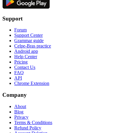
Support
Forum
Support Center
Grammar guide
Celpe-Bras practice
Android app
Help Center
Pricing
Contact Us
FAQ
API
Chrome Extension
Company
About
Blog
Privacy
Terms & Conditions
Refund Policy