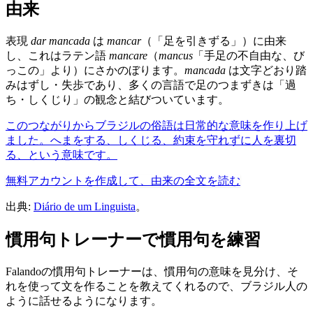
由来
表現
dar mancada
は
mancar
（「足を引きずる」）に由来
し、これはラテン語
mancare
（
mancus
「手足の不自由な、び
っこの」より）にさかのぼります。
mancada
は文字どおり踏
みはずし・失歩であり、多くの言語で足のつまずきは「過
ち・しくじり」の観念と結びついています。
このつながりからブラジルの俗語は日常的な意味を作り上げ
ました。へまをする、しくじる、約束を守れずに人を裏切
る、という意味です。
無料アカウントを作成して、由来の全文を読む
出典:
Diário de um Linguista
。
慣用句トレーナーで慣用句を練習
Falandoの慣用句トレーナーは、慣用句の意味を見分け、そ
れを使って文を作ることを教えてくれるので、ブラジル人の
ように話せるようになります。