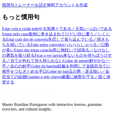
慣用句トレーナーを試す
無料アカウントを作成
もっと慣用句
Estar com a corda toda
やる気満々である／元気いっぱいである
Entrar pelo cano
面倒に巻き込まれてひどい目に遭う／しくじ
る
Estar com dor de cotovelo
失恋して落ち込んでいる／焼きも
ちを焼いている
Falar pelos cotovelos
べらべらしゃべる／口数
が多い
Fazer das tripas coração
死に物狂いで頑張る／なけなし
の勇気を振り絞る
Ficar a ver navios
来ないものを待ちぼうけす
る／当てが外れて何も得られない
Golpe de mestre
鮮やかな一
手／会心の妙手
Golpe da barriga
妊娠を利用して金銭目当てに
相手をつなぎとめる手口
Golpe do baú
玉の輿・逆玉狙い／金
目当ての結婚
Guardar a sete chaves
厳重に秘密を守る／固く保
管する
Master Brazilian Portuguese with interactive lessons, grammar
exercises, and cultural insights.