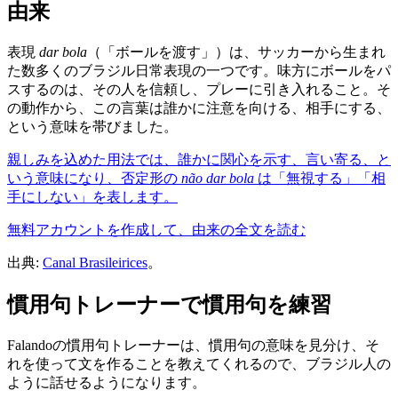
由来
表現
dar bola
（「ボールを渡す」）は、サッカーから生まれ
た数多くのブラジル日常表現の一つです。味方にボールをパ
スするのは、その人を信頼し、プレーに引き入れること。そ
の動作から、この言葉は誰かに注意を向ける、相手にする、
という意味を帯びました。
親しみを込めた用法では、誰かに関心を示す、言い寄る、と
いう意味になり、否定形の
não dar bola
は「無視する」「相
手にしない」を表します。
無料アカウントを作成して、由来の全文を読む
出典:
Canal Brasileirices
。
慣用句トレーナーで慣用句を練習
Falandoの慣用句トレーナーは、慣用句の意味を見分け、そ
れを使って文を作ることを教えてくれるので、ブラジル人の
ように話せるようになります。