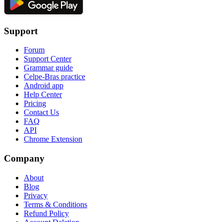
Support
Forum
Support Center
Grammar guide
Celpe-Bras practice
Android app
Help Center
Pricing
Contact Us
FAQ
API
Chrome Extension
Company
About
Blog
Privacy
Terms & Conditions
Refund Policy