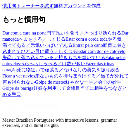
慣用句トレーナーを試す
無料アカウントを作成
もっと慣用句
Dar com a cara na porta
門前払いを食う／きっぱり断られる
Dar
mancada
へまをする／しくじる
Estar com a corda toda
やる気
満々である／元気いっぱいである
Entrar pelo cano
面倒に巻き
込まれてひどい目に遭う／しくじる
Estar com dor de cotovelo
失恋して落ち込んでいる／焼きもちを焼いている
Falar pelos
cotovelos
べらべらしゃべる／口数が多い
Fazer das tripas
coração
死に物狂いで頑張る／なけなしの勇気を振り絞る
Ficar a ver navios
来ないものを待ちぼうけする／当てが外れて
何も得られない
Golpe de mestre
鮮やかな一手／会心の妙手
Golpe da barriga
妊娠を利用して金銭目当てに相手をつなぎと
める手口
Master Brazilian Portuguese with interactive lessons, grammar
exercises, and cultural insights.