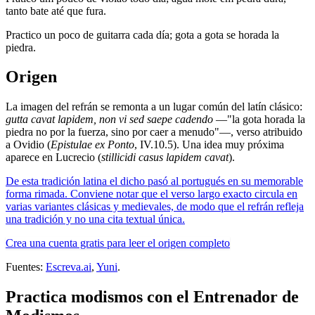
tanto bate até que fura.
Practico un poco de guitarra cada día; gota a gota se horada la
piedra.
Origen
La imagen del refrán se remonta a un lugar común del latín clásico:
gutta cavat lapidem, non vi sed saepe cadendo
—"la gota horada la
piedra no por la fuerza, sino por caer a menudo"—, verso atribuido
a Ovidio (
Epistulae ex Ponto
, IV.10.5). Una idea muy próxima
aparece en Lucrecio (
stillicidi casus lapidem cavat
).
De esta tradición latina el dicho pasó al portugués en su memorable
forma rimada. Conviene notar que el verso largo exacto circula en
varias variantes clásicas y medievales, de modo que el refrán refleja
una tradición y no una cita textual única.
Crea una cuenta gratis para leer el origen completo
Fuentes:
Escreva.ai
,
Yuni
.
Practica modismos con el Entrenador de