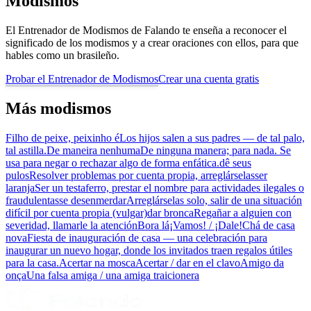
Modismos
El Entrenador de Modismos de Falando te enseña a reconocer el
significado de los modismos y a crear oraciones con ellos, para que
hables como un brasileño.
Probar el Entrenador de Modismos
Crear una cuenta gratis
Más modismos
Filho de peixe, peixinho é
Los hijos salen a sus padres — de tal palo,
tal astilla.
De maneira nenhuma
De ninguna manera; para nada. Se
usa para negar o rechazar algo de forma enfática.
dê seus
pulos
Resolver problemas por cuenta propia, arreglárselas
ser
laranja
Ser un testaferro, prestar el nombre para actividades ilegales o
fraudulentas
se desenmerdar
Arreglárselas solo, salir de una situación
difícil por cuenta propia (vulgar)
dar bronca
Regañar a alguien con
severidad, llamarle la atención
Bora lá
¡Vamos! / ¡Dale!
Chá de casa
nova
Fiesta de inauguración de casa — una celebración para
inaugurar un nuevo hogar, donde los invitados traen regalos útiles
para la casa.
Acertar na mosca
Acertar / dar en el clavo
Amigo da
onça
Una falsa amiga / una amiga traicionera