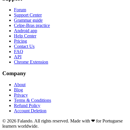
Forum
Support Center
Grammar guide
Celpe-Bras practice
Android app
Help Center
Pricing
Contact Us
FAQ
API
Chrome Extension
Company
About
Blog
Privacy
Terms & Conditions
Refund Policy
Account Deletion
© 2026 Falando. All rights reserved. Made with ❤ for Portuguese
learners worldwide.