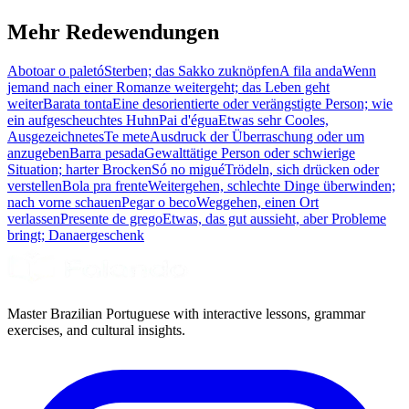
Mehr Redewendungen
Abotoar o paletó
Sterben; das Sakko zuknöpfen
A fila anda
Wenn
jemand nach einer Romanze weitergeht; das Leben geht
weiter
Barata tonta
Eine desorientierte oder verängstigte Person; wie
ein aufgescheuchtes Huhn
Pai d'égua
Etwas sehr Cooles,
Ausgezeichnetes
Te mete
Ausdruck der Überraschung oder um
anzugeben
Barra pesada
Gewalttätige Person oder schwierige
Situation; harter Brocken
Só no migué
Trödeln, sich drücken oder
verstellen
Bola pra frente
Weitergehen, schlechte Dinge überwinden;
nach vorne schauen
Pegar o beco
Weggehen, einen Ort
verlassen
Presente de grego
Etwas, das gut aussieht, aber Probleme
bringt; Danaergeschenk
Master Brazilian Portuguese with interactive lessons, grammar
exercises, and cultural insights.