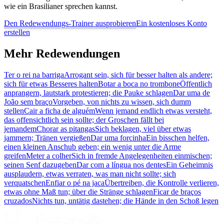
wie ein Brasilianer sprechen kannst.
Den Redewendungs-Trainer ausprobieren
Ein kostenloses Konto
erstellen
Mehr Redewendungen
Ter o rei na barriga
Arrogant sein, sich für besser halten als andere;
sich für etwas Besseres halten
Botar a boca no trombone
Öffentlich
anprangern, lautstark protestieren; die Pauke schlagen
Dar uma de
João sem braço
Vorgeben, von nichts zu wissen, sich dumm
stellen
Cair a ficha de alguém
Wenn jemand endlich etwas versteht,
das offensichtlich sein sollte; der Groschen fällt bei
jemandem
Chorar as pitangas
Sich beklagen, viel über etwas
jammern; Tränen vergießen
Dar uma forcinha
Ein bisschen helfen,
einen kleinen Anschub geben; ein wenig unter die Arme
greifen
Meter a colher
Sich in fremde Angelegenheiten einmischen;
seinen Senf dazugeben
Dar com a língua nos dentes
Ein Geheimnis
ausplaudern, etwas verraten, was man nicht sollte; sich
verquatschen
Enfiar o pé na jaca
Übertreiben, die Kontrolle verlieren,
etwas ohne Maß tun; über die Stränge schlagen
Ficar de braços
cruzados
Nichts tun, untätig dastehen; die Hände in den Schoß legen