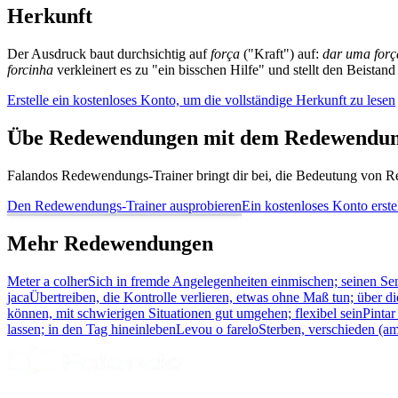
Herkunft
Der Ausdruck baut durchsichtig auf
força
("Kraft") auf:
dar uma forç
forcinha
verkleinert es zu "ein bisschen Hilfe" und stellt den Beistand
Erstelle ein kostenloses Konto, um die vollständige Herkunft zu lesen
Übe Redewendungen mit dem Redewendun
Falandos Redewendungs-Trainer bringt dir bei, die Bedeutung von Re
Den Redewendungs-Trainer ausprobieren
Ein kostenloses Konto erste
Mehr Redewendungen
Meter a colher
Sich in fremde Angelegenheiten einmischen; seinen S
jaca
Übertreiben, die Kontrolle verlieren, etwas ohne Maß tun; über d
können, mit schwierigen Situationen gut umgehen; flexibel sein
Pintar
lassen; in den Tag hineinleben
Levou o farelo
Sterben, verschieden (am