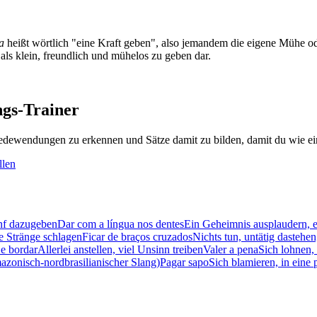
a
heißt wörtlich "eine Kraft geben", also jemandem die eigene Mühe od
 als klein, freundlich und mühelos zu geben dar.
gs-Trainer
dewendungen zu erkennen und Sätze damit zu bilden, damit du wie ein
llen
enf dazugeben
Dar com a língua nos dentes
Ein Geheimnis ausplaudern, et
ie Stränge schlagen
Ficar de braços cruzados
Nichts tun, untätig dastehe
 e bordar
Allerlei anstellen, viel Unsinn treiben
Valer a pena
Sich lohnen,
azonisch-nordbrasilianischer Slang)
Pagar sapo
Sich blamieren, in eine 