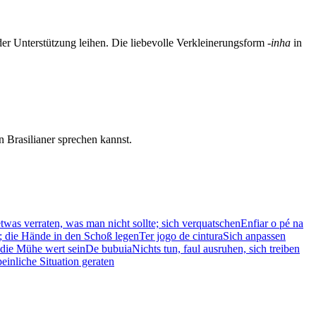
er Unterstützung leihen. Die liebevolle Verkleinerungsform
-inha
in
 Brasilianer sprechen kannst.
was verraten, was man nicht sollte; sich verquatschen
Enfiar o pé na
n; die Hände in den Schoß legen
Ter jogo de cintura
Sich anpassen
 die Mühe wert sein
De bubuia
Nichts tun, faul ausruhen, sich treiben
peinliche Situation geraten