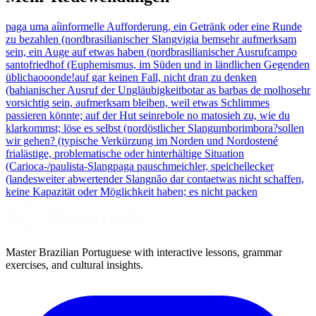
paga uma aí
informelle Aufforderung, ein Getränk oder eine Runde
zu bezahlen (nordbrasilianischer Slang
vigia bem
sehr aufmerksam
sein, ein Auge auf etwas haben (nordbrasilianischer Ausruf
campo
santo
friedhof (Euphemismus, im Süden und in ländlichen Gegenden
üblich
aooonde!
auf gar keinen Fall, nicht dran zu denken
(bahianischer Ausruf der Ungläubigkeit
botar as barbas de molho
sehr
vorsichtig sein, aufmerksam bleiben, weil etwas Schlimmes
passieren könnte; auf der Hut sein
rebole no mato
sieh zu, wie du
klarkommst; löse es selbst (nordöstlicher Slang
umborimbora?
sollen
wir gehen? (typische Verkürzung im Norden und Nordosten
é
fria
lästige, problematische oder hinterhältige Situation
(Carioca-/paulista-Slang
paga pau
schmeichler, speichellecker
(landesweiter abwertender Slang
não dar conta
etwas nicht schaffen,
keine Kapazität oder Möglichkeit haben; es nicht packen
Master Brazilian Portuguese with interactive lessons, grammar
exercises, and cultural insights.