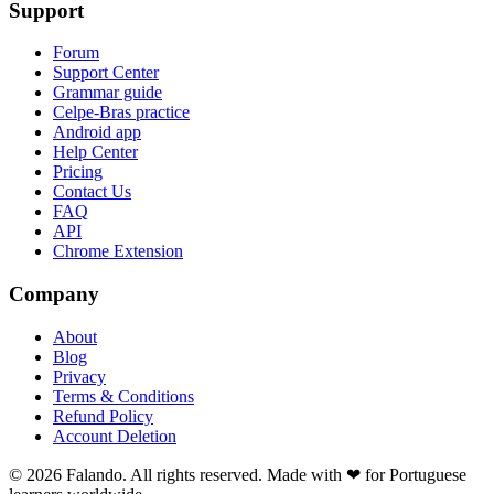
Support
Forum
Support Center
Grammar guide
Celpe-Bras practice
Android app
Help Center
Pricing
Contact Us
FAQ
API
Chrome Extension
Company
About
Blog
Privacy
Terms & Conditions
Refund Policy
Account Deletion
© 2026 Falando. All rights reserved. Made with ❤ for Portuguese