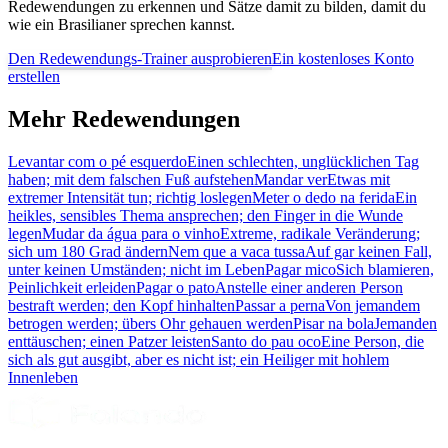
Redewendungen zu erkennen und Sätze damit zu bilden, damit du
wie ein Brasilianer sprechen kannst.
Den Redewendungs-Trainer ausprobieren
Ein kostenloses Konto
erstellen
Mehr Redewendungen
Levantar com o pé esquerdo
Einen schlechten, unglücklichen Tag
haben; mit dem falschen Fuß aufstehen
Mandar ver
Etwas mit
extremer Intensität tun; richtig loslegen
Meter o dedo na ferida
Ein
heikles, sensibles Thema ansprechen; den Finger in die Wunde
legen
Mudar da água para o vinho
Extreme, radikale Veränderung;
sich um 180 Grad ändern
Nem que a vaca tussa
Auf gar keinen Fall,
unter keinen Umständen; nicht im Leben
Pagar mico
Sich blamieren,
Peinlichkeit erleiden
Pagar o pato
Anstelle einer anderen Person
bestraft werden; den Kopf hinhalten
Passar a perna
Von jemandem
betrogen werden; übers Ohr gehauen werden
Pisar na bola
Jemanden
enttäuschen; einen Patzer leisten
Santo do pau oco
Eine Person, die
sich als gut ausgibt, aber es nicht ist; ein Heiliger mit hohlem
Innenleben