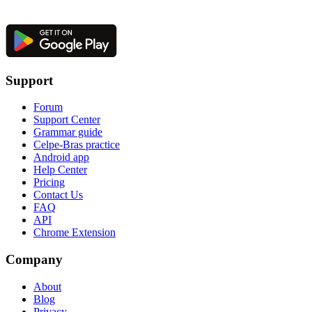
Support
Forum
Support Center
Grammar guide
Celpe-Bras practice
Android app
Help Center
Pricing
Contact Us
FAQ
API
Chrome Extension
Company
About
Blog
Privacy