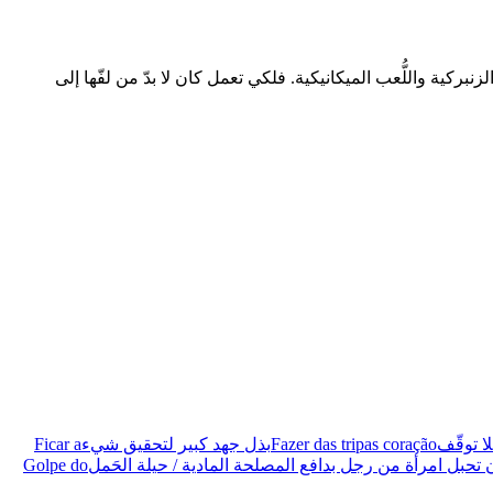
زنبركية واللُّعب الميكانيكية. فلكي تعمل كان لا بدّ من لفّها إلى
بلا توقّف
Fazer das tripas coração
بذل جهد كبير لتحقيق شيء
Ficar a
 تحبل امرأة من رجل بدافع المصلحة المادية / حيلة الحَمل
Golpe do