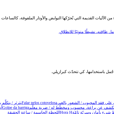
من الآليات القديمة التي تُحرّكها النوابض والأوتار الملفوفة، كالساعات ال
ل طاقته، نشيطًا متوثبًا للانطلاق.
على فقد المحبوب / الشعور بالغيرة
Falar pelos cotovelos
يثرثر / يتكلّم 
كشف عن براعة، محسوب ومخطّط له / ضربة معلّم
Golpe da barriga
أن
شيء بأمان وسريّة تامّة
Hora H
اللحظة الحاسمة / ساعة الحقيقة