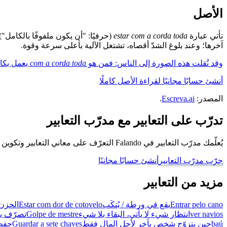
الأصل
تأتي عبارة
estar com a corda toda
(حرفيًا: "أن يكون ملفوفًا بالكامل") 
آخرها؛ وعند بلوغ الشدّ أقصاه، تشتغل الآلية بأعلى سرعة وقوة.
وقد نُقلت هذه الصورة إلى الناس: فمن هو
com a corda toda
يعمل بكام
أنشئ حسابًا مجانيًا لقراءة الأصل كاملًا
المصدر:
Escreva.ai
.
تدرّب على التعابير مع مدرّب التعابير
يُعلّمك مدرّب التعابير في Falando التعرّف على معاني التعابير وتكوين جُمل باستخدامها، كي تتحدّث كبرازيلي.
جرّب مدرّب التعابير
أنشئ حسابًا مجانيًا
مزيد من التعابير
Entrar pelo cano
يقع في ورطة / يُنكَب
Estar com dor de cotovelo
الحزن 
ver navios
انتظار شيء لا يأتي، البقاء بلا شيء
Golpe de mestre
تصرّف ي
baú
حين يتزوّج شخص بآخر لأجل المال فقط
Guardar a sete chaves
حفظ 