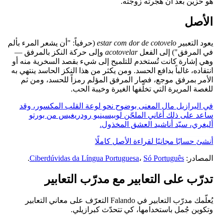
هو حزين بعد أن هجرته زوجته.
الأصل
يعود التعبير
estar com dor de cotovelo
(حرفياً: "أن يشعر المرء بألم
في المرفق") إلى الفعل
acotovelar
وإلى حركة النكز بالمرفق —
وهي إشارة كانت تُستخدم للتلميح إلى شيء بقصد السخرية منه أو
انتقاده، غالباً بدافع الحسد. ومن يكثر من هذا النكز الحاسد ينتهي به
الأمر بمرفق موجع، فصار المرفق المؤلم رمزاً للحسد، ومن ثم
للغصة المريرة التي تخلّفها الغيرة وخيبة الحب.
في البرازيل مال المعنى بوضوح نحو لوعة القلب المكسور، وقد
ساعد على ذلك أغاني الملحّن لوبيسينيو رودريغيس من بورتو
أليغري، سيّد أناشيد العشق المخذول.
أنشئ حسابًا مجانيًا لقراءة الأصل كاملًا
المصادر:
Só Português
،
Ciberdúvidas da Língua Portuguesa
.
تدرّب على التعابير مع مدرّب التعابير
يُعلّمك مدرّب التعابير في Falando التعرّف على معاني التعابير
وتكوين جُمل باستخدامها، كي تتحدّث كبرازيلي.