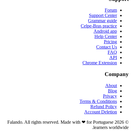
Forum
Support Center
Grammar guide
Celpe-Bras practice
Android app
Help Center
Pricing
Contact Us
FAQ
API
Chrome Extension
Company
About
Blog
Privacy
Terms & Conditions
Refund Policy
Account Deletion
© 2026 Falando. All rights reserved. Made with ❤ for Portuguese
learners worldwide.