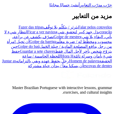
جرّب مدرّب التعابير
أنشئ حسابًا مجانيًا
مزيد من التعابير
Falar pelos cotovelos
يثرثر / يتكلّم بلا توقّف
Fazer das tripas
coração
بذل جهد كبير لتحقيق شيء
Ficar a ver navios
انتظار شيء لا
يأتي، البقاء بلا شيء
Golpe de mestre
تصرّف يكشف عن براعة،
محسوب ومخطّط له / ضربة معلّم
Golpe da barriga
أن تحبل امرأة
من رجل بدافع المصلحة المادية / حيلة الحَمل
Golpe do baú
حين
يتزوّج شخص بآخر لأجل المال فقط
Guardar a sete chaves
حفظ
شيء بأمان وسريّة تامّة
Hora H
اللحظة الحاسمة / ساعة
الحقيقة
Homem de palavra
رجلٌ يحفظ عهده ويفي بالتزاماته
Juntar as
escovas de dentes
أن يسكنا معاً / يبدآن حياة مشتركة
Master Brazilian Portuguese with interactive lessons, grammar
exercises, and cultural insights.