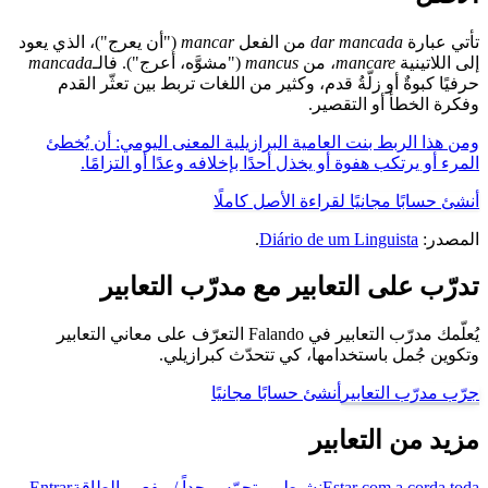
تأتي عبارة
dar mancada
من الفعل
mancar
("أن يعرج")، الذي يعود
إلى اللاتينية
mancare
، من
mancus
("مشوَّه، أعرج"). فالـ
mancada
حرفيًا كبوةٌ أو زلّةُ قدم، وكثير من اللغات تربط بين تعثّر القدم
وفكرة الخطأ أو التقصير.
ومن هذا الربط بنت العامية البرازيلية المعنى اليومي: أن يُخطئ
المرء أو يرتكب هفوة أو يخذل أحدًا بإخلافه وعدًا أو التزامًا.
أنشئ حسابًا مجانيًا لقراءة الأصل كاملًا
المصدر:
Diário de um Linguista
.
تدرّب على التعابير مع مدرّب التعابير
يُعلّمك مدرّب التعابير في Falando التعرّف على معاني التعابير
وتكوين جُمل باستخدامها، كي تتحدّث كبرازيلي.
جرّب مدرّب التعابير
أنشئ حسابًا مجانيًا
مزيد من التعابير
Estar com a corda toda
نشيط ومتحمّس جداً / مفعم بالطاقة
Entrar