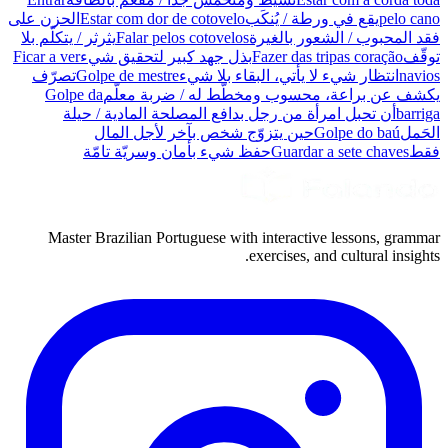
pelo cano
يقع في ورطة / يُنكَب
Estar com dor de cotovelo
الحزن على
فقد المحبوب / الشعور بالغيرة
Falar pelos cotovelos
يثرثر / يتكلّم بلا
توقّف
Fazer das tripas coração
بذل جهد كبير لتحقيق شيء
Ficar a ver
navios
انتظار شيء لا يأتي، البقاء بلا شيء
Golpe de mestre
تصرّف
يكشف عن براعة، محسوب ومخطّط له / ضربة معلّم
Golpe da
barriga
أن تحبل امرأة من رجل بدافع المصلحة المادية / حيلة
الحَمل
Golpe do baú
حين يتزوّج شخص بآخر لأجل المال
فقط
Guardar a sete chaves
حفظ شيء بأمان وسريّة تامّة
Master Brazilian Portuguese with interactive lessons, grammar
exercises, and cultural insights.