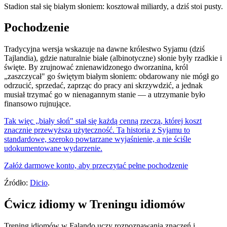
Stadion stał się białym słoniem: kosztował miliardy, a dziś stoi pusty.
Pochodzenie
Tradycyjna wersja wskazuje na dawne królestwo Syjamu (dziś
Tajlandia), gdzie naturalnie białe (albinotyczne) słonie były rzadkie i
święte. By zrujnować znienawidzonego dworzanina, król
„zaszczycał" go świętym białym słoniem: obdarowany nie mógł go
odrzucić, sprzedać, zaprząc do pracy ani skrzywdzić, a jednak
musiał trzymać go w nienagannym stanie — a utrzymanie było
finansowo rujnujące.
Tak więc „biały słoń" stał się każdą cenną rzeczą, której koszt
znacznie przewyższa użyteczność. Ta historia z Syjamu to
standardowe, szeroko powtarzane wyjaśnienie, a nie ściśle
udokumentowane wydarzenie.
Załóż darmowe konto, aby przeczytać pełne pochodzenie
Źródło:
Dicio
.
Ćwicz idiomy w Treningu idiomów
Trening idiomów w Falando uczy rozpoznawania znaczeń i