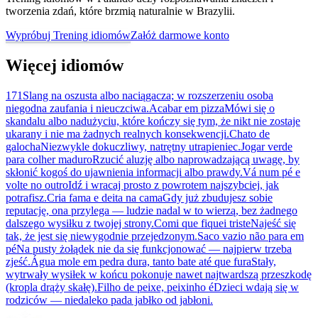
tworzenia zdań, które brzmią naturalnie w Brazylii.
Wypróbuj Trening idiomów
Załóż darmowe konto
Więcej idiomów
171
Slang na oszusta albo naciągacza; w rozszerzeniu osoba
niegodna zaufania i nieuczciwa.
Acabar em pizza
Mówi się o
skandalu albo nadużyciu, które kończy się tym, że nikt nie zostaje
ukarany i nie ma żadnych realnych konsekwencji.
Chato de
galocha
Niezwykle dokuczliwy, natrętny utrapieniec.
Jogar verde
para colher maduro
Rzucić aluzję albo naprowadzającą uwagę, by
skłonić kogoś do ujawnienia informacji albo prawdy.
Vá num pé e
volte no outro
Idź i wracaj prosto z powrotem najszybciej, jak
potrafisz.
Cria fama e deita na cama
Gdy już zbudujesz sobie
reputację, ona przylega — ludzie nadal w to wierzą, bez żadnego
dalszego wysiłku z twojej strony.
Comi que fiquei triste
Najeść się
tak, że jest się niewygodnie przejedzonym.
Saco vazio não para em
pé
Na pusty żołądek nie da się funkcjonować — najpierw trzeba
zjeść.
Água mole em pedra dura, tanto bate até que fura
Stały,
wytrwały wysiłek w końcu pokonuje nawet najtwardszą przeszkodę
(kropla drąży skałę).
Filho de peixe, peixinho é
Dzieci wdają się w
rodziców — niedaleko pada jabłko od jabłoni.