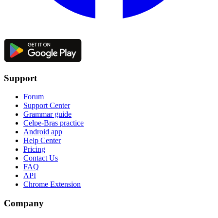
Support
Forum
Support Center
Grammar guide
Celpe-Bras practice
Android app
Help Center
Pricing
Contact Us
FAQ
API
Chrome Extension
Company