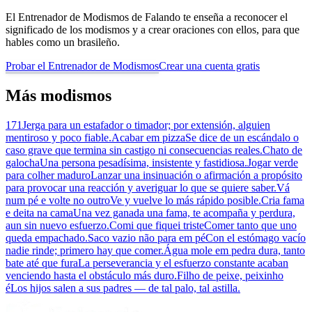
El Entrenador de Modismos de Falando te enseña a reconocer el
significado de los modismos y a crear oraciones con ellos, para que
hables como un brasileño.
Probar el Entrenador de Modismos
Crear una cuenta gratis
Más modismos
171
Jerga para un estafador o timador; por extensión, alguien
mentiroso y poco fiable.
Acabar em pizza
Se dice de un escándalo o
caso grave que termina sin castigo ni consecuencias reales.
Chato de
galocha
Una persona pesadísima, insistente y fastidiosa.
Jogar verde
para colher maduro
Lanzar una insinuación o afirmación a propósito
para provocar una reacción y averiguar lo que se quiere saber.
Vá
num pé e volte no outro
Ve y vuelve lo más rápido posible.
Cria fama
e deita na cama
Una vez ganada una fama, te acompaña y perdura,
aun sin nuevo esfuerzo.
Comi que fiquei triste
Comer tanto que uno
queda empachado.
Saco vazio não para em pé
Con el estómago vacío
nadie rinde; primero hay que comer.
Água mole em pedra dura, tanto
bate até que fura
La perseverancia y el esfuerzo constante acaban
venciendo hasta el obstáculo más duro.
Filho de peixe, peixinho
é
Los hijos salen a sus padres — de tal palo, tal astilla.