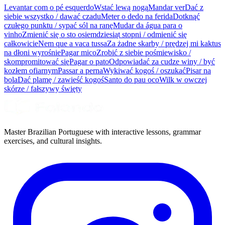
Levantar com o pé esquerdo
Wstać lewą nogą
Mandar ver
Dać z
siebie wszystko / dawać czadu
Meter o dedo na ferida
Dotknąć
czułego punktu / sypać sól na ranę
Mudar da água para o
vinho
Zmienić się o sto osiemdziesiąt stopni / odmienić się
całkowicie
Nem que a vaca tussa
Za żadne skarby / prędzej mi kaktus
na dłoni wyrośnie
Pagar mico
Zrobić z siebie pośmiewisko /
skompromitować się
Pagar o pato
Odpowiadać za cudze winy / być
kozłem ofiarnym
Passar a perna
Wykiwać kogoś / oszukać
Pisar na
bola
Dać plamę / zawieść kogoś
Santo do pau oco
Wilk w owczej
skórze / fałszywy święty
Master Brazilian Portuguese with interactive lessons, grammar
exercises, and cultural insights.