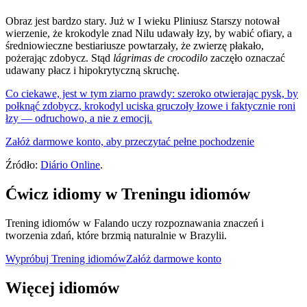
Obraz jest bardzo stary. Już w I wieku Pliniusz Starszy notował
wierzenie, że krokodyle znad Nilu udawały łzy, by wabić ofiary, a
średniowieczne bestiariusze powtarzały, że zwierzę płakało,
pożerając zdobycz. Stąd
lágrimas de crocodilo
zaczęło oznaczać
udawany płacz i hipokrytyczną skruchę.
Co ciekawe, jest w tym ziarno prawdy: szeroko otwierając pysk, by
połknąć zdobycz, krokodyl uciska gruczoły łzowe i faktycznie roni
łzy — odruchowo, a nie z emocji.
Załóż darmowe konto, aby przeczytać pełne pochodzenie
Źródło:
Diário Online
.
Ćwicz idiomy w Treningu idiomów
Trening idiomów w Falando uczy rozpoznawania znaczeń i
tworzenia zdań, które brzmią naturalnie w Brazylii.
Wypróbuj Trening idiomów
Załóż darmowe konto
Więcej idiomów