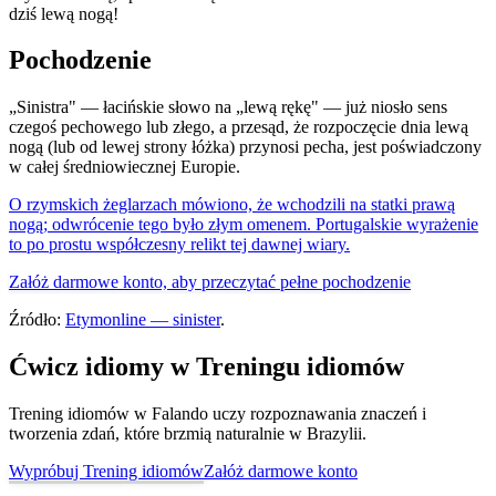
dziś lewą nogą!
Pochodzenie
„Sinistra" — łacińskie słowo na „lewą rękę" — już niosło sens
czegoś pechowego lub złego, a przesąd, że rozpoczęcie dnia lewą
nogą (lub od lewej strony łóżka) przynosi pecha, jest poświadczony
w całej średniowiecznej Europie.
O rzymskich żeglarzach mówiono, że wchodzili na statki prawą
nogą; odwrócenie tego było złym omenem. Portugalskie wyrażenie
to po prostu współczesny relikt tej dawnej wiary.
Załóż darmowe konto, aby przeczytać pełne pochodzenie
Źródło:
Etymonline — sinister
.
Ćwicz idiomy w Treningu idiomów
Trening idiomów w Falando uczy rozpoznawania znaczeń i
tworzenia zdań, które brzmią naturalnie w Brazylii.
Wypróbuj Trening idiomów
Załóż darmowe konto