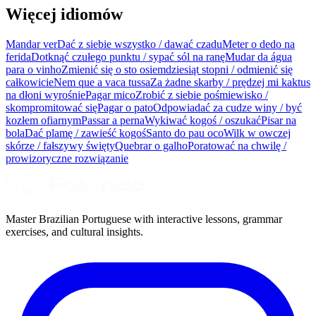
Więcej idiomów
Mandar ver
Dać z siebie wszystko / dawać czadu
Meter o dedo na
ferida
Dotknąć czułego punktu / sypać sól na ranę
Mudar da água
para o vinho
Zmienić się o sto osiemdziesiąt stopni / odmienić się
całkowicie
Nem que a vaca tussa
Za żadne skarby / prędzej mi kaktus
na dłoni wyrośnie
Pagar mico
Zrobić z siebie pośmiewisko /
skompromitować się
Pagar o pato
Odpowiadać za cudze winy / być
kozłem ofiarnym
Passar a perna
Wykiwać kogoś / oszukać
Pisar na
bola
Dać plamę / zawieść kogoś
Santo do pau oco
Wilk w owczej
skórze / fałszywy święty
Quebrar o galho
Poratować na chwilę /
prowizoryczne rozwiązanie
Master Brazilian Portuguese with interactive lessons, grammar
exercises, and cultural insights.