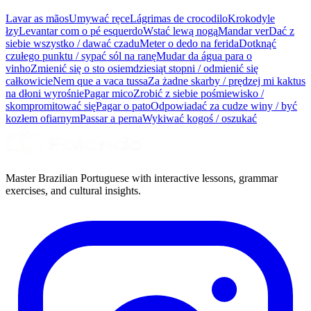
Lavar as mãos
Umywać ręce
Lágrimas de crocodilo
Krokodyle
łzy
Levantar com o pé esquerdo
Wstać lewą nogą
Mandar ver
Dać z
siebie wszystko / dawać czadu
Meter o dedo na ferida
Dotknąć
czułego punktu / sypać sól na ranę
Mudar da água para o
vinho
Zmienić się o sto osiemdziesiąt stopni / odmienić się
całkowicie
Nem que a vaca tussa
Za żadne skarby / prędzej mi kaktus
na dłoni wyrośnie
Pagar mico
Zrobić z siebie pośmiewisko /
skompromitować się
Pagar o pato
Odpowiadać za cudze winy / być
kozłem ofiarnym
Passar a perna
Wykiwać kogoś / oszukać
Master Brazilian Portuguese with interactive lessons, grammar
exercises, and cultural insights.