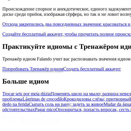
Происхождение спорное и анекдотическое, единого задокумент
доске среди прибоя, изображая сёрфера, но так и не ловит во
Отсюда закрепились два повседневных значения: красоваться и х
Создайте бесплатный аккаунт, чтобы прочитать полное происх
Практикуйте идиомы с Тренажёром ид
Тренажёр идиом Falando учит вас распознавать значения идиом
Попробовать Тренажёр идиом
Создать бесплатный аккаунт
Больше идиом
Trocar seis por meia dúzia
Поменять шило на мыло; разница неве
проблемы
Lágrimas de crocodilo
Крокодиловы слёзы; притворный
dedo na ferida
Сыпать соль на рану; задеть за живое
Mudar da água
обстоятельствах
Pagar mico
Опозориться, попасть впросак, сесть