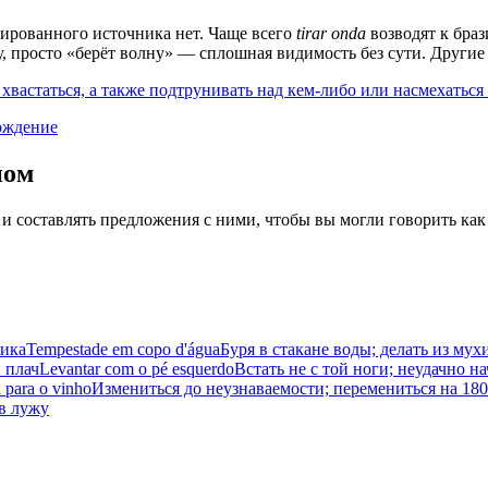
ированного источника нет. Чаще всего
tirar onda
возводят к браз
лну, просто «берёт волну» — сплошная видимость без сути. Дру
вастаться, а также подтрунивать над кем-либо или насмехаться —
ождение
иом
 и составлять предложения с ними, чтобы вы могли говорить как
лика
Tempestade em copo d'água
Буря в стакане воды; делать из мух
 плач
Levantar com o pé esquerdo
Встать не с той ноги; неудачно на
 para o vinho
Измениться до неузнаваемости; перемениться на 180
 в лужу