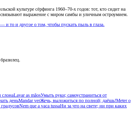
ильской культуре сёрфинга 1960–70-х годов: тот, кто сидит на
гие связывают выражение с миром самбы и уличным остроумием.
 и то и другое о том, чтобы пускать пыль в глаза.
 бразилец.
и слона
Lavar as mãos
Умыть руки; самоустраниться от
чать день
Mandar ver
Жечь, выложиться по полной; даёшь!
Meter o
 градусов
Nem que a vaca tussa
Ни за что на свете; ни при каких