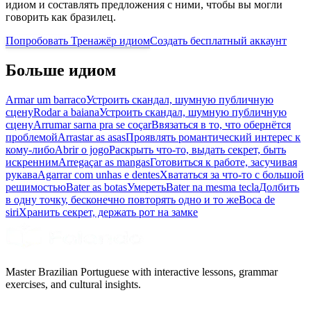
идиом и составлять предложения с ними, чтобы вы могли
говорить как бразилец.
Попробовать Тренажёр идиом
Создать бесплатный аккаунт
Больше идиом
Armar um barraco
Устроить скандал, шумную публичную
сцену
Rodar a baiana
Устроить скандал, шумную публичную
сцену
Arrumar sarna pra se coçar
Ввязаться в то, что обернётся
проблемой
Arrastar as asas
Проявлять романтический интерес к
кому-либо
Abrir o jogo
Раскрыть что-то, выдать секрет, быть
искренним
Arregaçar as mangas
Готовиться к работе, засучивая
рукава
Agarrar com unhas e dentes
Хвататься за что-то с большой
решимостью
Bater as botas
Умереть
Bater na mesma tecla
Долбить
в одну точку, бесконечно повторять одно и то же
Boca de
siri
Хранить секрет, держать рот на замке
Master Brazilian Portuguese with interactive lessons, grammar
exercises, and cultural insights.