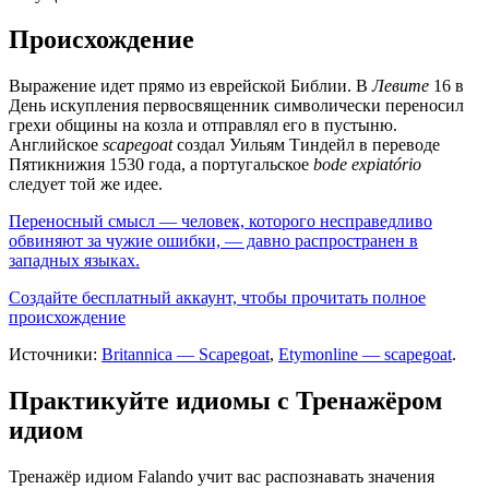
Происхождение
Выражение идет прямо из еврейской Библии. В
Левите
16 в
День искупления первосвященник символически переносил
грехи общины на козла и отправлял его в пустыню.
Английское
scapegoat
создал Уильям Тиндейл в переводе
Пятикнижия 1530 года, а португальское
bode expiatório
следует той же идее.
Переносный смысл — человек, которого несправедливо
обвиняют за чужие ошибки, — давно распространен в
западных языках.
Создайте бесплатный аккаунт, чтобы прочитать полное
происхождение
Источники:
Britannica — Scapegoat
,
Etymonline — scapegoat
.
Практикуйте идиомы с Тренажёром
идиом
Тренажёр идиом Falando учит вас распознавать значения