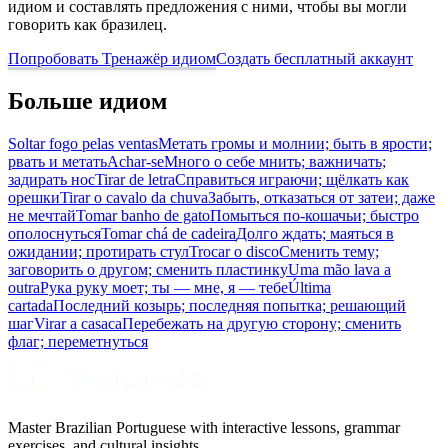
идиом и составлять предложения с ними, чтобы вы могли
говорить как бразилец.
Попробовать Тренажёр идиом
Создать бесплатный аккаунт
Больше идиом
Soltar fogo pelas ventas
Метать громы и молнии; быть в ярости;
рвать и метать
Achar-se
Много о себе мнить; важничать;
задирать нос
Tirar de letra
Справиться играючи; щёлкать как
орешки
Tirar o cavalo da chuva
Забыть, отказаться от затеи; даже
не мечтай
Tomar banho de gato
Помыться по-кошачьи; быстро
ополоснуться
Tomar chá de cadeira
Долго ждать; маяться в
ожидании; протирать стул
Trocar o disco
Сменить тему;
заговорить о другом; сменить пластинку
Uma mão lava a
outra
Рука руку моет; ты — мне, я — тебе
Última
cartada
Последний козырь; последняя попытка; решающий
шаг
Virar a casaca
Перебежать на другую сторону; сменить
флаг; переметнуться
Master Brazilian Portuguese with interactive lessons, grammar
exercises, and cultural insights.