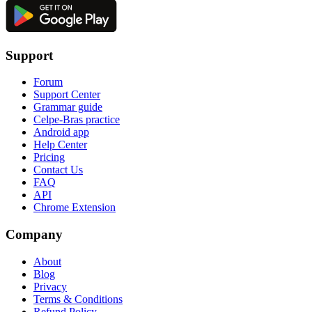
Support
Forum
Support Center
Grammar guide
Celpe-Bras practice
Android app
Help Center
Pricing
Contact Us
FAQ
API
Chrome Extension
Company
About
Blog
Privacy
Terms & Conditions
Refund Policy