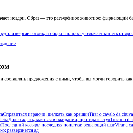
чает ноздри. Образ — это разъярённое животное: фыркающий бы
будто извергает огонь, и оборот попросту означает кипеть от яро
ождение
иом
 и составлять предложения с ними, чтобы вы могли говорить как
ra
Справиться играючи; щёлкать как орешки
Tirar o cavalo da chuva
deira
Долго ждать; маяться в ожидании; протирать стул
Trocar o di
a
Последний козырь; последняя попытка; решающий шаг
Virar a c
ко; разверзнется ад