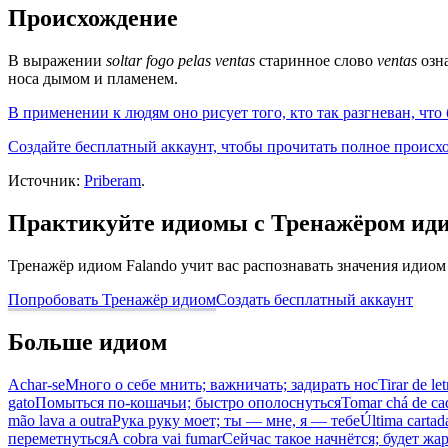
Происхождение
В выражении
soltar fogo pelas ventas
старинное слово
ventas
озна
носа дымом и пламенем.
В применении к людям оно рисует того, кто так разгневан, что 
Создайте бесплатный аккаунт, чтобы прочитать полное происх
Источник:
Priberam
.
Практикуйте идиомы с Тренажёром ид
Тренажёр идиом Falando учит вас распознавать значения идиом
Попробовать Тренажёр идиом
Создать бесплатный аккаунт
Больше идиом
Achar-se
Много о себе мнить; важничать; задирать нос
Tirar de let
gato
Помыться по-кошачьи; быстро ополоснуться
Tomar chá de ca
mão lava a outra
Рука руку моет; ты — мне, я — тебе
Última cartad
переметнуться
A cobra vai fumar
Сейчас такое начнётся; будет жар