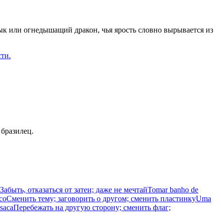
к или огнедышащий дракон, чья ярость словно вырывается из
сти.
 бразилец.
Забыть, отказаться от затеи; даже не мечтай
Tomar banho de
sco
Сменить тему; заговорить о другом; сменить пластинку
Uma
asaca
Перебежать на другую сторону; сменить флаг;