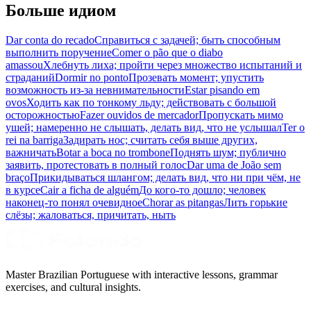
Больше идиом
Dar conta do recado
Справиться с задачей; быть способным
выполнить поручение
Comer o pão que o diabo
amassou
Хлебнуть лиха; пройти через множество испытаний и
страданий
Dormir no ponto
Прозевать момент; упустить
возможность из-за невнимательности
Estar pisando em
ovos
Ходить как по тонкому льду; действовать с большой
осторожностью
Fazer ouvidos de mercador
Пропускать мимо
ушей; намеренно не слышать, делать вид, что не услышал
Ter o
rei na barriga
Задирать нос; считать себя выше других,
важничать
Botar a boca no trombone
Поднять шум; публично
заявить, протестовать в полный голос
Dar uma de João sem
braço
Прикидываться шлангом; делать вид, что ни при чём, не
в курсе
Cair a ficha de alguém
До кого-то дошло; человек
наконец-то понял очевидное
Chorar as pitangas
Лить горькие
слёзы; жаловаться, причитать, ныть
Master Brazilian Portuguese with interactive lessons, grammar
exercises, and cultural insights.