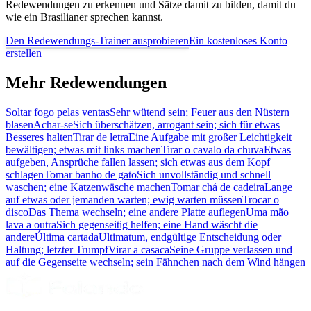
Redewendungen zu erkennen und Sätze damit zu bilden, damit du
wie ein Brasilianer sprechen kannst.
Den Redewendungs-Trainer ausprobieren
Ein kostenloses Konto
erstellen
Mehr Redewendungen
Soltar fogo pelas ventas
Sehr wütend sein; Feuer aus den Nüstern
blasen
Achar-se
Sich überschätzen, arrogant sein; sich für etwas
Besseres halten
Tirar de letra
Eine Aufgabe mit großer Leichtigkeit
bewältigen; etwas mit links machen
Tirar o cavalo da chuva
Etwas
aufgeben, Ansprüche fallen lassen; sich etwas aus dem Kopf
schlagen
Tomar banho de gato
Sich unvollständig und schnell
waschen; eine Katzenwäsche machen
Tomar chá de cadeira
Lange
auf etwas oder jemanden warten; ewig warten müssen
Trocar o
disco
Das Thema wechseln; eine andere Platte auflegen
Uma mão
lava a outra
Sich gegenseitig helfen; eine Hand wäscht die
andere
Última cartada
Ultimatum, endgültige Entscheidung oder
Haltung; letzter Trumpf
Virar a casaca
Seine Gruppe verlassen und
auf die Gegenseite wechseln; sein Fähnchen nach dem Wind hängen