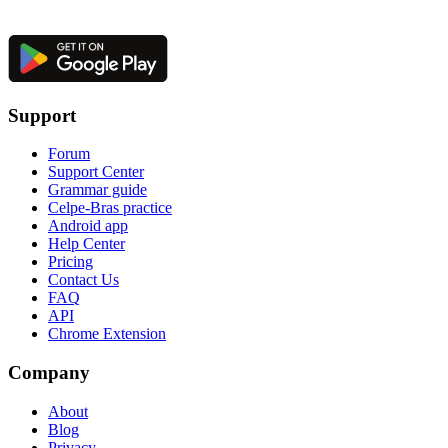
Support
Forum
Support Center
Grammar guide
Celpe-Bras practice
Android app
Help Center
Pricing
Contact Us
FAQ
API
Chrome Extension
Company
About
Blog
Privacy