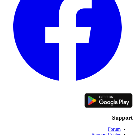
Support
Forum
Support Center