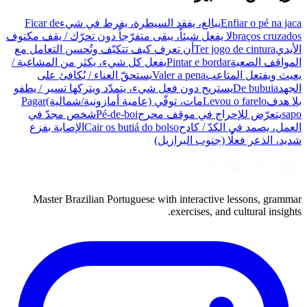
Enfiar o pé na jaca
يبالغ، يفقد السيطرة، يفرط في شيء
Ficar de
braços cruzados
لا يفعل شيئاً، يبقى متفرّجاً دون تحرّك / يقف مكتوف
الأيدي
Ter jogo de cintura
أن تعرف كيف تتكيّف وتُحسن التعامل مع
المواقف الصعبة
Pintar e bordar
يفعل كل شيء، يكثر من المشاغبة /
يعيث ويفتعل المتاعب
Valer a pena
يستحقّ العناء / يُكافئ على
الجهد
De bubuia
يستريح دون فعل شيء، يتمدّد ويتركها تسير / يطفو
بلا هدف
Levou o farelo
مات، توفّي (عامية أمازونية/شمالية)
Pagar
sapo
يتعرّض للإحراج في موقف محرج
Pé-de-boi
شخص مجدّ في
العمل، يصمد في الكدّ / كادح
Cair os butiá do bolso
الإصابة بفزع
شديد، الذعر فعلًا (جنوب البرازيل)
Master Brazilian Portuguese with interactive lessons, grammar
exercises, and cultural insights.