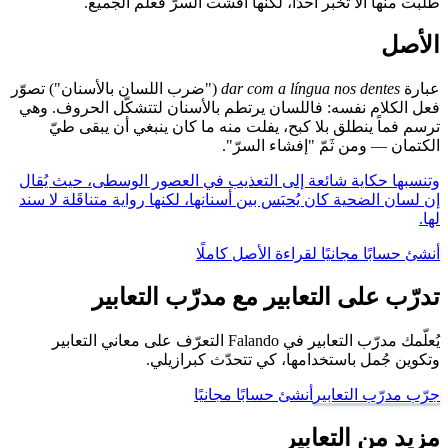
طلبت منها ألّا تُخبر أحدًا، لكنها أفشت السرّ فعلم الجميع.
الأصل
عبارة
dar com a língua nos dentes
("ضرب اللسان بالأسنان") تصوّر
فعل الكلام نفسه: فاللسان يرتطم بالأسنان لتتشكّل الحروف. وهي
ترسم فماً ينطلق بلا كبح، يفلت منه ما كان ينبغي أن يبقى طيّ
الكتمان — ومن ثَمّ "إفشاء السرّ".
وتنسبها حكاية شائعة إلى التعذيب في العصور الوسطى، حيث يُقال
إن لسان الضحية كان يُحبَس بين أسنانها، لكنها رواية متناقَلة لا سند
لها.
أنشئ حسابًا مجانيًا لقراءة الأصل كاملًا
تدرّب على التعابير مع مدرّب التعابير
يُعلّمك مدرّب التعابير في Falando التعرّف على معاني التعابير
وتكوين جُمل باستخدامها، كي تتحدّث كبرازيلي.
جرّب مدرّب التعابير
أنشئ حسابًا مجانيًا
مزيد من التعابير