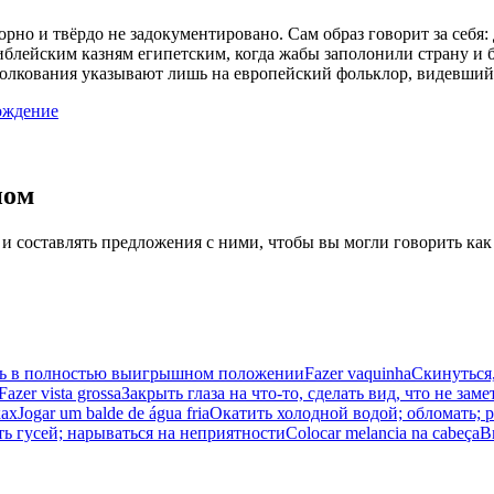
орно и твёрдо не задокументировано. Сам образ говорит за себя:
библейским казням египетским, когда жабы заполонили страну и
 толкования указывают лишь на европейский фольклор, видевший 
ождение
иом
 и составлять предложения с ними, чтобы вы могли говорить как
ыть в полностью выигрышном положении
Fazer vaquinha
Скинуться,
Fazer vista grossa
Закрыть глаза на что-то, сделать вид, что не заме
ках
Jogar um balde de água fria
Окатить холодной водой; обломать; р
ь гусей; нарываться на неприятности
Colocar melancia na cabeça
В