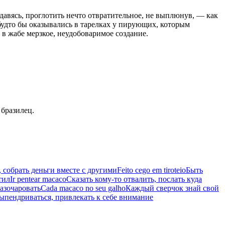
 давясь, проглотить нечто отвратительное, не выплюнув, — как
 будто бы оказывались в тарелках у пирующих, которым
в жабе мерзкое, неудобоваримое создание.
 бразилец.
 собрать деньги вместе с другими
Feito cego em tiroteio
Быть
тил
Ir pentear macaco
Сказать кому-то отвалить, послать куда
азочаровать
Cada macaco no seu galho
Каждый сверчок знай свой
ыпендриваться, привлекать к себе внимание