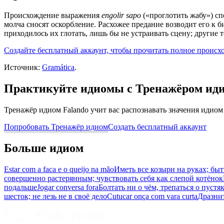
Происхождение выражения
engolir sapo
(«проглотить жабу») сп
молча сносят оскорбление. Расхожее предание возводит его к 
приходилось их глотать, лишь бы не устраивать сцену; другие
Создайте бесплатный аккаунт, чтобы прочитать полное происх
Источник:
Gramática
.
Практикуйте идиомы с Тренажёром ид
Тренажёр идиом Falando учит вас распознавать значения идиом
Попробовать Тренажёр идиом
Создать бесплатный аккаунт
Больше идиом
Estar com a faca e o queijo na mão
Иметь все козыри на руках; б
совершенно растерянным; чувствовать себя как слепой котёнок
подальше
Jogar conversa fora
Болтать ни о чём, трепаться о пустя
шесток; не лезь не в своё дело
Cutucar onça com vara curta
Дразнит