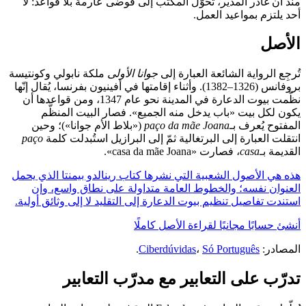
منذ أن غادر المدير، تحوّل المكتب إلى فوضى عارمة بلا قواعد: لا
أحد يلتزم بمواعيد العمل.
الأصل
تُرجِع الرواية الشائعة العبارة إلى
جوانا الأولى
ملكة نابولي وكونتيسة
بروفانس (1326–1382). وأثناء إقامتها في أفينيون بفرنسا، يُقال إنّها
نظّمت بيوت الدعارة في المدينة نحو عام 1347، ومن قواعدها أن
يكون لكل بيت «باب يدخل منه الجميع». فصار البيت المنظَّم
المفتوح يُعرف بـ
paço da mãe Joana
(«بلاط الأم جوانا»)؛ وحين
انتقلت العبارة إلى البرتغالية ثمّ إلى البرازيل استُبدلت كلمة
paço
القديمة بـ
casa
، فصارت «casa da mãe Joana».
هذه هي الأصول الشعبية التي نشرها كتاب رينالدو بيمنتا الذي يحمل
العنوان نفسه؛ والخطوط العامة متداولة على نطاق واسع، وإن
استندت تفاصيل تنظيم بيوت الدعارة إلى التقليد لا إلى وثائق أولية.
أنشئ حسابًا مجانيًا لقراءة الأصل كاملًا
المصادر:
Só Português
،
Ciberdúvidas
.
تدرّب على التعابير مع مدرّب التعابير