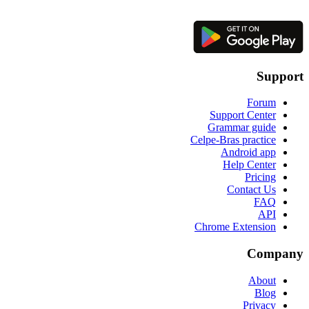
Support
Forum
Support Center
Grammar guide
Celpe-Bras practice
Android app
Help Center
Pricing
Contact Us
FAQ
API
Chrome Extension
Company
About
Blog
Privacy