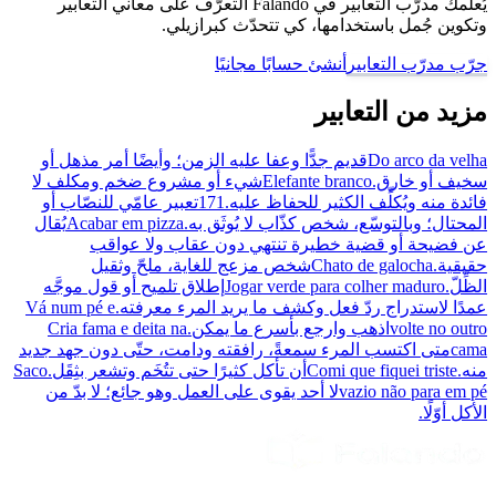
يُعلّمك مدرّب التعابير في Falando التعرّف على معاني التعابير
وتكوين جُمل باستخدامها، كي تتحدّث كبرازيلي.
جرّب مدرّب التعابير
أنشئ حسابًا مجانيًا
مزيد من التعابير
Do arco da velha
قديم جدًّا وعفا عليه الزمن؛ وأيضًا أمر مذهل أو
سخيف أو خارق.
Elefante branco
شيء أو مشروع ضخم ومكلف لا
فائدة منه ويُكلِّف الكثير للحفاظ عليه.
171
تعبير عامّي للنصّاب أو
المحتال؛ وبالتوسّع، شخص كذّاب لا يُوثَق به.
Acabar em pizza
يُقال
عن فضيحة أو قضية خطيرة تنتهي دون عقاب ولا عواقب
حقيقية.
Chato de galocha
شخص مزعج للغاية، ملحّ وثقيل
الظِّلّ.
Jogar verde para colher maduro
إطلاق تلميح أو قول موجَّه
عمدًا لاستدراج ردّ فعل وكشف ما يريد المرء معرفته.
Vá num pé e
volte no outro
اذهب وارجع بأسرع ما يمكن.
Cria fama e deita na
cama
متى اكتسب المرء سمعةً، رافقته ودامت، حتّى دون جهد جديد
منه.
Comi que fiquei triste
أن تأكل كثيرًا حتى تتُخَم وتشعر بثِقَل.
Saco
vazio não para em pé
لا أحد يقوى على العمل وهو جائع؛ لا بدّ من
الأكل أوّلًا.