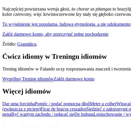
Najczęściej powtarzana wersja głosi, że
chorar as pitangas
to brazyli
kolor czerwony, więc krwistoczerwone łzy stały się głęboko czerwo
To wyjaśnienie jest popularną, ludową etymologią, a nie udokumento
Załóż darmowe konto, aby przeczytać pełne pochodzenie
Źródło:
Gramática
.
Ćwicz idiomy w Treningu idiomów
Trening idiomów w Falando uczy rozpoznawania znaczeń i tworzenia z
Wypróbuj Trening idiomów
Załóż darmowe konto
Więcej idiomów
Dar uma forcinha
Pomóc / podać pomocną dłoń
Meter a colher
Wtrącać
(zwłaszcza z piciem)
Ficar de braços cruzados
Siedzieć z założonymi r
pena
Być wartym zachodu / opłacać się
De bubuia
Leniuchowanie / wy