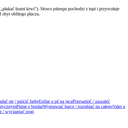
„płakać łzami krwi"). Słowo
pitanga
pochodzi z tupi i przywołuje
 zbyt obfitego płaczu.
dać się / puścić farbę
Enfiar o pé na jaca
Przesadzić / zaszaleć
astycznym
Pintar e bordar
Wyprawiać harce / rozrabiać na całego
Valer a
 / wyciągnąć nogi