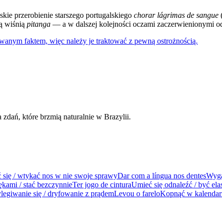
jskie przerobienie starszego portugalskiego
chorar lágrimas de sangue
(
ną wiśnią
pitanga
— a w dalszej kolejności oczami zaczerwienionymi od
wanym faktem, więc należy je traktować z pewną ostrożnością.
dań, które brzmią naturalnie w Brazylii.
 się / wtykać nos w nie swoje sprawy
Dar com a língua nos dentes
Wyga
ękami / stać bezczynnie
Ter jogo de cintura
Umieć się odnaleźć / być el
legiwanie się / dryfowanie z prądem
Levou o farelo
Kopnąć w kalendarz