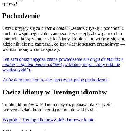
sprawy!
Pochodzenie
Obraz kryjący się za
meter a colher
(„wsadzić łyżkę") pochodzi z
kuchni i wspólnego stołu: zanurzanie własnej łyżki w garnku lub
potrawie, którą zajmuje się ktoś inny. Robić tak to wtrącać się tam,
gdzie nikt cię nie zapraszał, co jest właśnie sensem przenośnym —
wścibianie się w cudze sprawy.
Ten sam obraz napędza znane powiedzenie
em briga de marido e
mulher, ninguém mete a colher
(„w kłótnię męża i żony nikt nie
wsadza łyżki").
Załóż darmowe konto, aby przeczytać pełne pochodzenie
Ćwicz idiomy w Treningu idiomów
Trening idiomów w Falando uczy rozpoznawania znaczeń i
tworzenia zdań, które brzmią naturalnie w Brazylii.
Wypróbuj Trening idiomów
Załóż darmowe konto