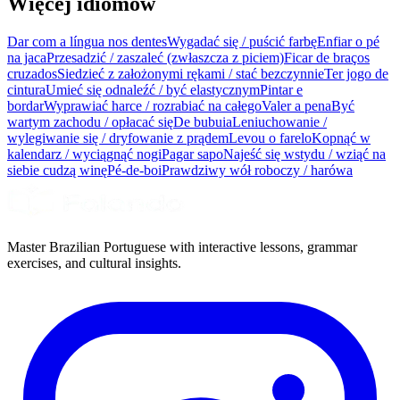
Więcej idiomów
Dar com a língua nos dentes
Wygadać się / puścić farbę
Enfiar o pé
na jaca
Przesadzić / zaszaleć (zwłaszcza z piciem)
Ficar de braços
cruzados
Siedzieć z założonymi rękami / stać bezczynnie
Ter jogo de
cintura
Umieć się odnaleźć / być elastycznym
Pintar e
bordar
Wyprawiać harce / rozrabiać na całego
Valer a pena
Być
wartym zachodu / opłacać się
De bubuia
Leniuchowanie /
wylegiwanie się / dryfowanie z prądem
Levou o farelo
Kopnąć w
kalendarz / wyciągnąć nogi
Pagar sapo
Najeść się wstydu / wziąć na
siebie cudzą winę
Pé-de-boi
Prawdziwy wół roboczy / harówa
Master Brazilian Portuguese with interactive lessons, grammar
exercises, and cultural insights.