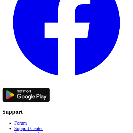
Support
Forum
Support Center