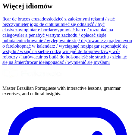
Więcej idiomów
ficar de braços cruzados
siedzieć z założonymi rękami / stać
bezczynnie
ter jogo de cintura
umieć się odnaleźć / być
elastycznym
pintar e bordar
wyprawiać harce / rozrabiać na
całego
valer a pena
być wartym zachodu / opłacać się
de
bubuia
leniuchowanie / wylegiwanie się / dryfowanie z prądem
levou
o farelo
kopnąć w kalendarz / wyciągnąć nogi
pagar sapo
najeść się
wstydu / wziąć na siebie cudzą winę
pé-de-boi
prawdziwy wół
roboczy / harówa
cair os butiá do bolso
najeść się strachu / zlęknąć
się na śmierć
trocar ideia
pogadać / wymienić się myślami
Master Brazilian Portuguese with interactive lessons, grammar
exercises, and cultural insights.