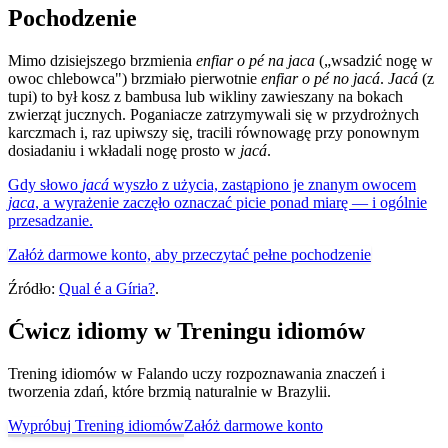
Pochodzenie
Mimo dzisiejszego brzmienia
enfiar o pé na jaca
(„wsadzić nogę w
owoc chlebowca") brzmiało pierwotnie
enfiar o pé no jacá
.
Jacá
(z
tupi) to był kosz z bambusa lub wikliny zawieszany na bokach
zwierząt jucznych. Poganiacze zatrzymywali się w przydrożnych
karczmach i, raz upiwszy się, tracili równowagę przy ponownym
dosiadaniu i wkładali nogę prosto w
jacá
.
Gdy słowo
jacá
wyszło z użycia, zastąpiono je znanym owocem
jaca
, a wyrażenie zaczęło oznaczać picie ponad miarę — i ogólnie
przesadzanie.
Załóż darmowe konto, aby przeczytać pełne pochodzenie
Źródło:
Qual é a Gíria?
.
Ćwicz idiomy w Treningu idiomów
Trening idiomów w Falando uczy rozpoznawania znaczeń i
tworzenia zdań, które brzmią naturalnie w Brazylii.
Wypróbuj Trening idiomów
Załóż darmowe konto