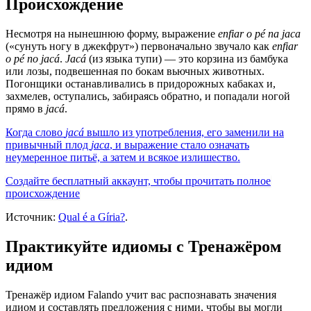
Происхождение
Несмотря на нынешнюю форму, выражение
enfiar o pé na jaca
(«сунуть ногу в джекфрут») первоначально звучало как
enfiar
o pé no jacá
.
Jacá
(из языка тупи) — это корзина из бамбука
или лозы, подвешенная по бокам вьючных животных.
Погонщики останавливались в придорожных кабаках и,
захмелев, оступались, забираясь обратно, и попадали ногой
прямо в
jacá
.
Когда слово
jacá
вышло из употребления, его заменили на
привычный плод
jaca
, и выражение стало означать
неумеренное питьё, а затем и всякое излишество.
Создайте бесплатный аккаунт, чтобы прочитать полное
происхождение
Источник:
Qual é a Gíria?
.
Практикуйте идиомы с Тренажёром
идиом
Тренажёр идиом Falando учит вас распознавать значения
идиом и составлять предложения с ними, чтобы вы могли