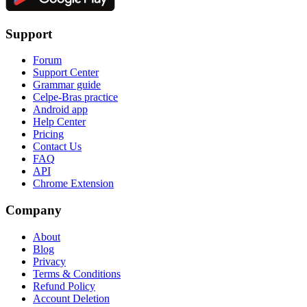
Support
Forum
Support Center
Grammar guide
Celpe-Bras practice
Android app
Help Center
Pricing
Contact Us
FAQ
API
Chrome Extension
Company
About
Blog
Privacy
Terms & Conditions
Refund Policy
Account Deletion