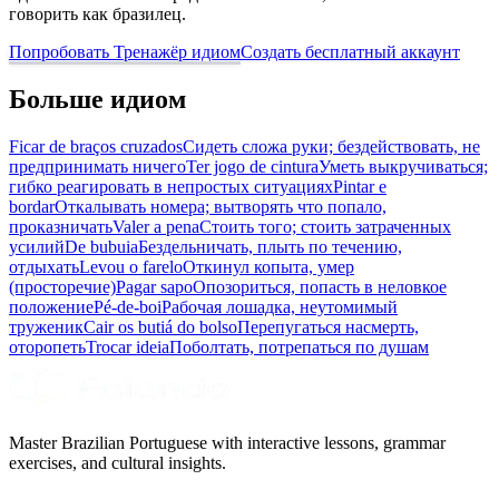
говорить как бразилец.
Попробовать Тренажёр идиом
Создать бесплатный аккаунт
Больше идиом
Ficar de braços cruzados
Сидеть сложа руки; бездействовать, не
предпринимать ничего
Ter jogo de cintura
Уметь выкручиваться;
гибко реагировать в непростых ситуациях
Pintar e
bordar
Откалывать номера; вытворять что попало,
проказничать
Valer a pena
Стоить того; стоить затраченных
усилий
De bubuia
Бездельничать, плыть по течению,
отдыхать
Levou o farelo
Откинул копыта, умер
(просторечие)
Pagar sapo
Опозориться, попасть в неловкое
положение
Pé-de-boi
Рабочая лошадка, неутомимый
труженик
Cair os butiá do bolso
Перепугаться насмерть,
оторопеть
Trocar ideia
Поболтать, потрепаться по душам
Master Brazilian Portuguese with interactive lessons, grammar
exercises, and cultural insights.