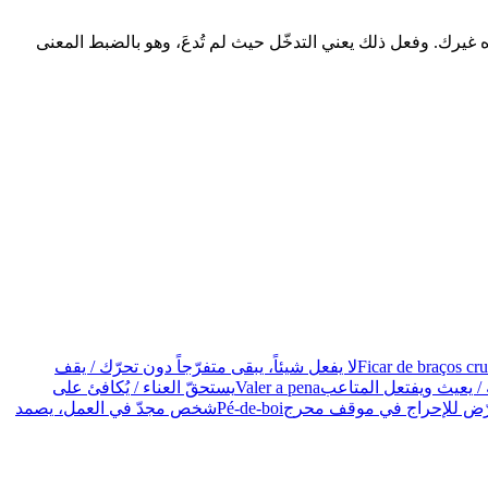
 غيرك. وفعل ذلك يعني التدخّل حيث لم تُدعَ، وهو بالضبط المعنى
Ficar de braços cr
لا يفعل شيئاً، يبقى متفرّجاً دون تحرّك / يقف
/ يعيث ويفتعل المتاعب
Valer a pena
يستحقّ العناء / يُكافئ على
رّض للإحراج في موقف محرج
Pé-de-boi
شخص مجدّ في العمل، يصمد