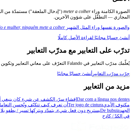
الصورة الكامنة وراء
meter a colher
("إدخال الملعقة") مستمدّة من الم
المجازي — التطفّل على شؤون الآخرين.
والصورة نفسها وراء المثل الشهير
o e mulher, ninguém mete a colher
أنشئ حسابًا مجانيًا لقراءة الأصل كاملًا
تدرّب على التعابير مع مدرّب التعابير
يُعلّمك مدرّب التعابير في Falando التعرّف على معاني التعابير وتكوين جُمل باستخدامها، كي تتحدّث كبرازيلي.
جرّب مدرّب التعابير
أنشئ حسابًا مجانيًا
مزيد من التعابير
Dar com a língua nos dentes
إفشاء سرّ، الكشف عن شيء كان ينبغي أل
مكتوف الأيدي
Ter jogo de cintura
أن تعرف كيف تتكيّف وتُحسن التعام
الجهد
De bubuia
يستريح دون فعل شيء، يتمدّد ويتركها تسير / يطفو بل
في الكدّ / كادح