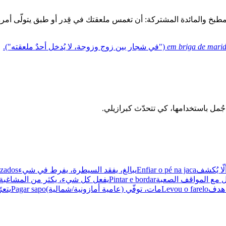
طبخ والمائدة المشتركة: أن تغمس ملعقتك في قِدر أو طبق يتولّى أمره
em briga de marid
("في شجار بين زوج وزوجة، لا يُدخل أحدٌ ملعقته").
ّا يُكشف
Enfiar o pé na jaca
يبالغ، يفقد السيطرة، يفرط في شيء
uzados
ل مع المواقف الصعبة
Pintar e bordar
يفعل كل شيء، يكثر من المشاغبة 
ا هدف
Levou o farelo
مات، توفّي (عامية أمازونية/شمالية)
Pagar sapo
يتع