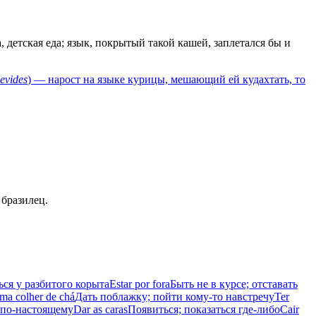
, детская еда; язык, покрытый такой кашей, заплетался бы и
evides
) — нарост на языке курицы, мешающий ей кудахтать, то
 бразилец.
ься у разбитого корыта
Estar por fora
Быть не в курсе; отставать
ma colher de chá
Дать поблажку; пойти кому-то навстречу
Ter
о по-настоящему
Dar as caras
Появиться; показаться где-либо
Cair