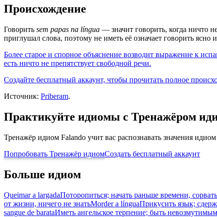
Происхождение
Говорить
sem papas na língua
— значит говорить, когда ничто не
приглушал слова, поэтому не иметь её означает говорить ясно 
Более старое и спорное объяснение возводит выражение к исп
есть ничто не препятствует свободной речи.
Создайте бесплатный аккаунт, чтобы прочитать полное происх
Источник:
Priberam
.
Практикуйте идиомы с Тренажёром ид
Тренажёр идиом Falando учит вас распознавать значения идиом
Попробовать Тренажёр идиом
Создать бесплатный аккаунт
Больше идиом
Queimar a largada
Поторопиться; начать раньше времени, сорвать
от жизни, ничего не знать
Morder a língua
Прикусить язык; сдерж
sangue de barata
Иметь ангельское терпение; быть невозмутимы