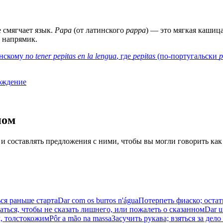
 смягчает язык.
Papa
(от латинского
pappa
) — это мягкая кашица
и напрямик.
анскому
no tener pepitas en la lengua
, где
pepitas
(по-португальски
p
ождение
иом
 и составлять предложения с ними, чтобы вы могли говорить как
ся раньше старта
Dar com os burros n'água
Потерпеть фиаско; остат
аться, чтобы не сказать лишнего, или пожалеть о сказанном
Dar u
м, толстокожим
Pôr a mão na massa
Засучить рукава; взяться за дел