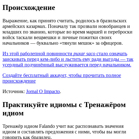
Происхождение
Выражение, как принято считать, родилось в бразильских
армейских казармах. Поначалу так прозвали новобранцев и
младших по званию, которые во время маршей и переброски
войск таскали вещмешки и личные пожитки своих
начальников — буквально «тянули мешок» за офицеров.
Из этой раболепной повинности
puxar saco
стало означать
заискивать перед кем-либо и льстить ему ради выгоды — так
усердный подчинённый выслуживается перед начальником.
Создайте бесплатный аккаунт, чтобы прочитать полное
происхождение
Источник:
Jornal O Impacto
.
Практикуйте идиомы с Тренажёром
идиом
Тренажёр идиом Falando учит вас распознавать значения
идиом и составлять предложения с ними, чтобы вы могли
говорить как бразилец.