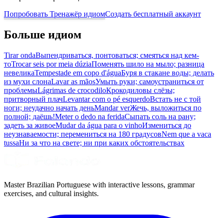
Попробовать Тренажёр идиом
Создать бесплатный аккаунт
Больше идиом
Tirar onda
Выпендриваться, понтоваться; смеяться над кем-
то
Trocar seis por meia dúzia
Поменять шило на мыло; разница
невелика
Tempestade em copo d'água
Буря в стакане воды; делать
из мухи слона
Lavar as mãos
Умыть руки; самоустраниться от
проблемы
Lágrimas de crocodilo
Крокодиловы слёзы;
притворный плач
Levantar com o pé esquerdo
Встать не с той
ноги; неудачно начать день
Mandar ver
Жечь, выложиться по
полной; даёшь!
Meter o dedo na ferida
Сыпать соль на рану;
задеть за живое
Mudar da água para o vinho
Измениться до
неузнаваемости; перемениться на 180 градусов
Nem que a vaca
tussa
Ни за что на свете; ни при каких обстоятельствах
Master Brazilian Portuguese with interactive lessons, grammar
exercises, and cultural insights.