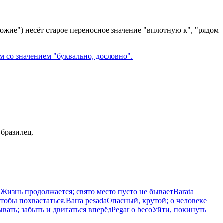
ожие") несёт старое переносное значение "вплотную к", "рядом
 со значением "буквально, дословно".
 бразилец.
a
Жизнь продолжается; свято место пусто не бывает
Barata
тобы похвастаться.
Barra pesada
Опасный, крутой; о человеке
вать; забыть и двигаться вперёд
Pegar o beco
Уйти, покинуть