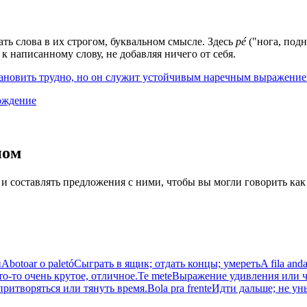
ть слова в их строгом, буквальном смысле. Здесь
pé
("нога, подн
 написанному слову, не добавляя ничего от себя.
ановить трудно, но он служит устойчивым наречным выражением
ождение
иом
 и составлять предложения с ними, чтобы вы могли говорить как
н
Abotoar o paletó
Сыграть в ящик; отдать концы; умереть
A fila and
то-то очень крутое, отличное.
Te mete
Выражение удивления или ч
ритворяться или тянуть время.
Bola pra frente
Идти дальше; не уны