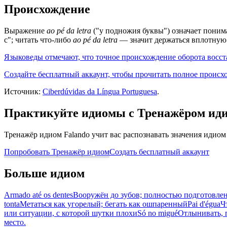
Происхождение
Выражение
ao pé da letra
("у подножия буквы") означает понима
с"; читать что-либо
ao pé da letra
— значит держаться вплотную к
Языковеды отмечают, что точное происхождение оборота восст
Создайте бесплатный аккаунт, чтобы прочитать полное происх
Источник:
Ciberdúvidas da Língua Portuguesa
.
Практикуйте идиомы с Тренажёром ид
Тренажёр идиом Falando учит вас распознавать значения идиом
Попробовать Тренажёр идиом
Создать бесплатный аккаунт
Больше идиом
Armado até os dentes
Вооружён до зубов; полностью подготовле
tonta
Метаться как угорелый; бегать как ошпаренный
Pai d'égua
Ч
или ситуации, с которой шутки плохи
Só no migué
Отлынивать, п
место.