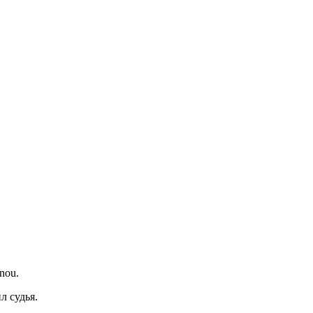
inou.
л судья.