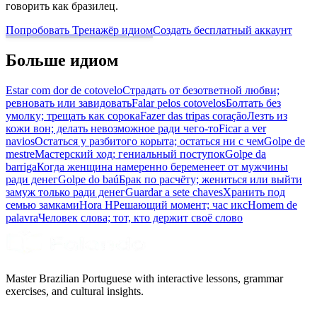
говорить как бразилец.
Попробовать Тренажёр идиом
Создать бесплатный аккаунт
Больше идиом
Estar com dor de cotovelo
Страдать от безответной любви;
ревновать или завидовать
Falar pelos cotovelos
Болтать без
умолку; трещать как сорока
Fazer das tripas coração
Лезть из
кожи вон; делать невозможное ради чего-то
Ficar a ver
navios
Остаться у разбитого корыта; остаться ни с чем
Golpe de
mestre
Мастерский ход; гениальный поступок
Golpe da
barriga
Когда женщина намеренно беременеет от мужчины
ради денег
Golpe do baú
Брак по расчёту; жениться или выйти
замуж только ради денег
Guardar a sete chaves
Хранить под
семью замками
Hora H
Решающий момент; час икс
Homem de
palavra
Человек слова; тот, кто держит своё слово
Master Brazilian Portuguese with interactive lessons, grammar
exercises, and cultural insights.