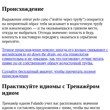
Происхождение
Выражение
entrar pelo cano
("войти через трубу") опирается
на неприятный образ: тебя засасывает в водосточную трубу
или канализацию — и ты оказываешься в грязном месте,
откуда не выбраться. Отсюда значение: попасть в беду,
влипнуть в настоящую передрягу, оказаться в серьёзном
переплёте.
Точное происхождение неясно: иногда его вольно связывают с
английским
to go down the drain
, но эта этимология
сомнительна и не доказана, так что поговорку лучше читать
прямо по её собственному образу водосточной трубы.
Создайте бесплатный аккаунт, чтобы прочитать полное
происхождение
Практикуйте идиомы с Тренажёром
идиом
Тренажёр идиом Falando учит вас распознавать значения
идиом и составлять предложения с ними, чтобы вы могли