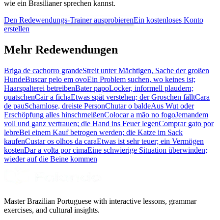
wie ein Brasilianer sprechen kannst.
Den Redewendungs-Trainer ausprobieren
Ein kostenloses Konto
erstellen
Mehr Redewendungen
Briga de cachorro grande
Streit unter Mächtigen, Sache der großen
Hunde
Buscar pelo em ovo
Ein Problem suchen, wo keines ist;
Haarspalterei betreiben
Bater papo
Locker, informell plaudern;
quatschen
Cair a ficha
Etwas spät verstehen; der Groschen fällt
Cara
de pau
Schamlose, dreiste Person
Chutar o balde
Aus Wut oder
Erschöpfung alles hinschmeißen
Colocar a mão no fogo
Jemandem
voll und ganz vertrauen; die Hand ins Feuer legen
Comprar gato por
lebre
Bei einem Kauf betrogen werden; die Katze im Sack
kaufen
Custar os olhos da cara
Etwas ist sehr teuer; ein Vermögen
kosten
Dar a volta por cima
Eine schwierige Situation überwinden;
wieder auf die Beine kommen
Master Brazilian Portuguese with interactive lessons, grammar
exercises, and cultural insights.