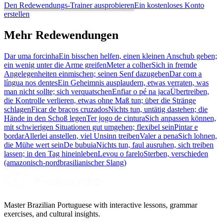
Den Redewendungs-Trainer ausprobieren
Ein kostenloses Konto
erstellen
Mehr Redewendungen
Dar uma forcinha
Ein bisschen helfen, einen kleinen Anschub geben;
ein wenig unter die Arme greifen
Meter a colher
Sich in fremde
Angelegenheiten einmischen; seinen Senf dazugeben
Dar com a
língua nos dentes
Ein Geheimnis ausplaudern, etwas verraten, was
man nicht sollte; sich verquatschen
Enfiar o pé na jaca
Übertreiben,
die Kontrolle verlieren, etwas ohne Maß tun; über die Stränge
schlagen
Ficar de braços cruzados
Nichts tun, untätig dastehen; die
Hände in den Schoß legen
Ter jogo de cintura
Sich anpassen können,
mit schwierigen Situationen gut umgehen; flexibel sein
Pintar e
bordar
Allerlei anstellen, viel Unsinn treiben
Valer a pena
Sich lohnen,
die Mühe wert sein
De bubuia
Nichts tun, faul ausruhen, sich treiben
lassen; in den Tag hineinleben
Levou o farelo
Sterben, verschieden
(amazonisch-nordbrasilianischer Slang)
Master Brazilian Portuguese with interactive lessons, grammar
exercises, and cultural insights.