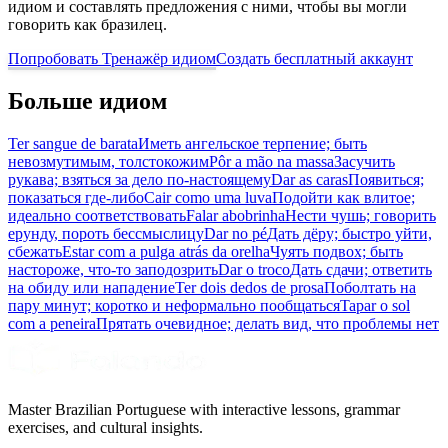
идиом и составлять предложения с ними, чтобы вы могли
говорить как бразилец.
Попробовать Тренажёр идиом
Создать бесплатный аккаунт
Больше идиом
Ter sangue de barata
Иметь ангельское терпение; быть
невозмутимым, толстокожим
Pôr a mão na massa
Засучить
рукава; взяться за дело по-настоящему
Dar as caras
Появиться;
показаться где-либо
Cair como uma luva
Подойти как влитое;
идеально соответствовать
Falar abobrinha
Нести чушь; говорить
ерунду, пороть бессмыслицу
Dar no pé
Дать дёру; быстро уйти,
сбежать
Estar com a pulga atrás da orelha
Чуять подвох; быть
настороже, что-то заподозрить
Dar o troco
Дать сдачи; ответить
на обиду или нападение
Ter dois dedos de prosa
Поболтать на
пару минут; коротко и неформально пообщаться
Tapar o sol
com a peneira
Прятать очевидное; делать вид, что проблемы нет
Master Brazilian Portuguese with interactive lessons, grammar
exercises, and cultural insights.