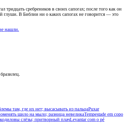
л тридцать сребреников в своих сапогах; после того как он
й глуши. В Библии ни о каких сапогах не говорится — это
 не нашли.
 бразилец.
лемы там, где их нет; высасывать из пальца
Puxar
оменять шило на мыло; разница невелика
Tempestade em copo
кодиловы слёзы; притворный плач
Levantar com o pé