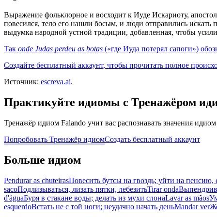
Выражение фольклорное и восходит к Иуде Искариоту, апостолу
повесился, тело его нашли босым, и люди отправились искать 
выдумка народной устной традиции, добавленная, чтобы усил
Так
onde Judas perdeu as botas
(«где Иуда потерял сапоги») обозн
Создайте бесплатный аккаунт, чтобы прочитать полное происх
Источник:
escreva.ai
.
Практикуйте идиомы с Тренажёром ид
Тренажёр идиом Falando учит вас распознавать значения идиом
Попробовать Тренажёр идиом
Создать бесплатный аккаунт
Больше идиом
Pendurar as chuteiras
Повесить бутсы на гвоздь; уйти на пенсию,
saco
Подлизываться, лизать пятки, лебезить
Tirar onda
Выпендрива
d'água
Буря в стакане воды; делать из мухи слона
Lavar as mãos
Ум
esquerdo
Встать не с той ноги; неудачно начать день
Mandar ver
Ж