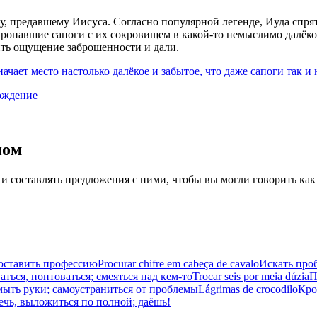
, предавшему Иисуса. Согласно популярной легенде, Иуда спрята
пропавшие сапоги с их сокровищем в какой-то немыслимо далёко
ить ощущение заброшенности и дали.
ачает место настолько далёкое и забытое, что даже сапоги так и
ождение
иом
 и составлять предложения с ними, чтобы вы могли говорить как
 оставить профессию
Procurar chifre em cabeça de cavalo
Искать проб
ться, понтоваться; смеяться над кем-то
Trocar seis por meia dúzia
П
ыть руки; самоустраниться от проблемы
Lágrimas de crocodilo
Кро
ечь, выложиться по полной; даёшь!