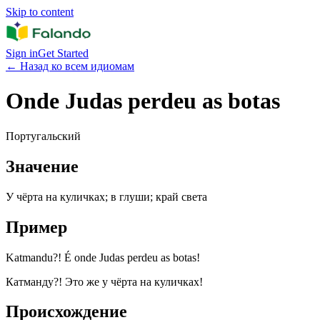
Skip to content
Sign in
Get Started
←
Назад ко всем идиомам
Onde Judas perdeu as botas
Португальский
Значение
У чёрта на куличках; в глуши; край света
Пример
Katmandu?! É onde Judas perdeu as botas!
Катманду?! Это же у чёрта на куличках!
Происхождение