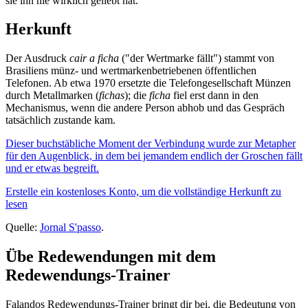
sie ihn nie wirklich geliebt hat.
Herkunft
Der Ausdruck
cair a ficha
("der Wertmarke fällt") stammt von
Brasiliens münz- und wertmarkenbetriebenen öffentlichen
Telefonen. Ab etwa 1970 ersetzte die Telefongesellschaft Münzen
durch Metallmarken (
fichas
); die
ficha
fiel erst dann in den
Mechanismus, wenn die andere Person abhob und das Gespräch
tatsächlich zustande kam.
Dieser buchstäbliche Moment der Verbindung wurde zur Metapher
für den Augenblick, in dem bei jemandem endlich der Groschen fällt
und er etwas begreift.
Erstelle ein kostenloses Konto, um die vollständige Herkunft zu
lesen
Quelle:
Jornal S'passo
.
Übe Redewendungen mit dem
Redewendungs-Trainer
Falandos Redewendungs-Trainer bringt dir bei, die Bedeutung von