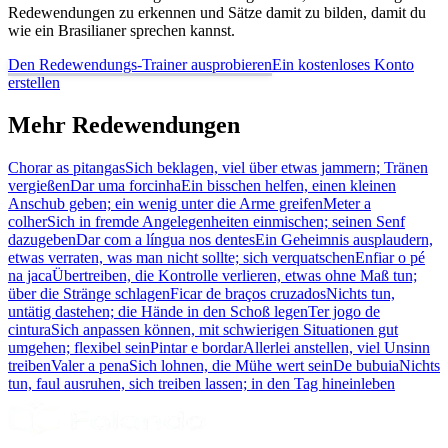
Redewendungen zu erkennen und Sätze damit zu bilden, damit du
wie ein Brasilianer sprechen kannst.
Den Redewendungs-Trainer ausprobieren
Ein kostenloses Konto
erstellen
Mehr Redewendungen
Chorar as pitangas
Sich beklagen, viel über etwas jammern; Tränen
vergießen
Dar uma forcinha
Ein bisschen helfen, einen kleinen
Anschub geben; ein wenig unter die Arme greifen
Meter a
colher
Sich in fremde Angelegenheiten einmischen; seinen Senf
dazugeben
Dar com a língua nos dentes
Ein Geheimnis ausplaudern,
etwas verraten, was man nicht sollte; sich verquatschen
Enfiar o pé
na jaca
Übertreiben, die Kontrolle verlieren, etwas ohne Maß tun;
über die Stränge schlagen
Ficar de braços cruzados
Nichts tun,
untätig dastehen; die Hände in den Schoß legen
Ter jogo de
cintura
Sich anpassen können, mit schwierigen Situationen gut
umgehen; flexibel sein
Pintar e bordar
Allerlei anstellen, viel Unsinn
treiben
Valer a pena
Sich lohnen, die Mühe wert sein
De bubuia
Nichts
tun, faul ausruhen, sich treiben lassen; in den Tag hineinleben