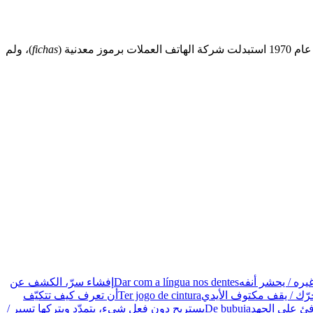
دنية (
fichas
)، ولم
يره / يحشر أنفه
Dar com a língua nos dentes
إفشاء سرّ، الكشف عن
تحرّك / يقف مكتوف الأيدي
Ter jogo de cintura
أن تعرف كيف تتكيّف
افئ على الجهد
De bubuia
يستريح دون فعل شيء، يتمدّد ويتركها تسير /