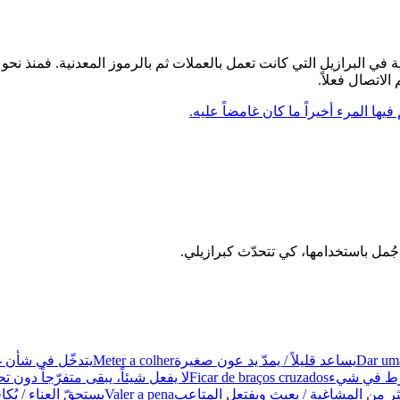
انت تعمل بالعملات ثم بالرموز المعدنية. فمنذ نحو عام 1970 استبدلت شركة الهاتف العملات برموز مع
لاتصال فعلاً.
ا المرء أخيراً ما كان غامضاً عليه.
Dar uma
يساعد قليلاً / يمدّ يد عون صغيرة
Meter a colher
يتدخّل في شأن غ
فرط في شيء
Ficar de braços cruzados
لا يفعل شيئاً، يبقى متفرّجاً دون 
 من المشاغبة / يعيث ويفتعل المتاعب
Valer a pena
يستحقّ العناء / يُك