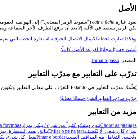
الأصل
تعود عبارة
cair a ficha
("سقوط الرمز المعدني") إلى الهواتف العمومية في البرازيل التي ك
يكن الرمز يسقط في الآلية إلا بعد أن يرفع الطرف الآخر السماعة ويتم ا
وهكذا صارت لحظة اكتمال الاتصال الحرفية استعارة للحظة التي يفهم فيه
أنشئ حسابًا مجانيًا لقراءة الأصل كاملًا
المصدر:
Jornal S'passo
.
تدرّب على التعابير مع مدرّب التعابير
يُعلّمك مدرّب التعابير في Falando التعرّف على معاني التعابير وتكوين جُمل باستخدامها، كي تتحدّث كبرازيلي.
جرّب مدرّب التعابير
أنشئ حسابًا مجانيًا
مزيد من التعابير
Chorar as pitangas
يَنوح ويشكو كثيراً من شيء / يبكي بمرارة
 forcinha
شيء كان ينبغي ألّا يُكشف
Enfiar o pé na jaca
يبالغ، يفقد السيطرة، ي
وتُحسن التعامل مع المواقف الصعبة
Pintar e bordar
يفعل كل شيء، يكثر