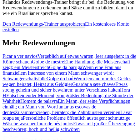
Falandos Redewendungs-Trainer bringt dir bei, die Bedeutung von
Redewendungen zu erkennen und Sätze damit zu bilden, damit du
wie ein Brasilianer sprechen kannst.
Den Redewendungs-Trainer ausprobieren
Ein kostenloses Konto
erstellen
Mehr Redewendungen
Ficar a ver navios
Vergeblich auf etwas warten, leer ausgehen; in die
Röhre schauen
Golpe de mestre
Eine Handlung, die Meisterschaft
zeigt; ein Meisterstreich
Golpe da barriga
Wenn eine Frau aus
finanziellem Interesse von einem Mann schwanger wird;
Schwangerschaftsfalle
Golpe do baú
Wenn jemand nur des Geldes
wegen heiratet; Heirat aus Geldgier
Guardar a sete chaves
Etwas
streng geheim und sicher bewahren; unter Verschluss halten
Hora
H
Entscheidender Moment, von größter Bedeutung; die Stunde der
Wahrheit
Homem de palavra
Ein Mann, der seine Verpflichtungen
einhält; ein Mann von Wort
Juntar as escovas de
dentes
Zusammenziehen, heiraten; die Zahnbürsten vereinen
Lavar
roupa suja
Persönliche Probleme öffentlich austragen; schmutzige
Wäsche waschen
Jurar de pés juntos
Etwas mit großer Überzeugung
beschwören; hoch und heilig schwören