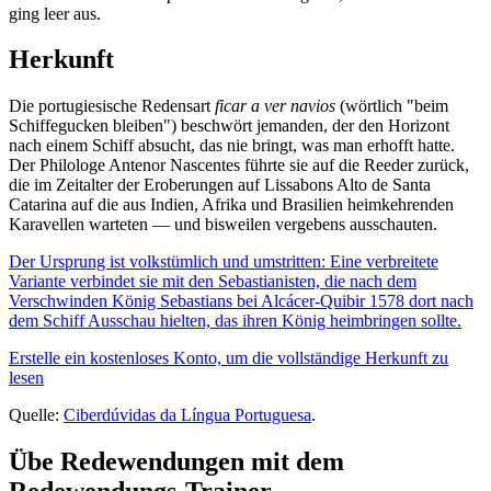
ging leer aus.
Herkunft
Die portugiesische Redensart
ficar a ver navios
(wörtlich "beim
Schiffegucken bleiben") beschwört jemanden, der den Horizont
nach einem Schiff absucht, das nie bringt, was man erhofft hatte.
Der Philologe Antenor Nascentes führte sie auf die Reeder zurück,
die im Zeitalter der Eroberungen auf Lissabons Alto de Santa
Catarina auf die aus Indien, Afrika und Brasilien heimkehrenden
Karavellen warteten — und bisweilen vergebens ausschauten.
Der Ursprung ist volkstümlich und umstritten: Eine verbreitete
Variante verbindet sie mit den Sebastianisten, die nach dem
Verschwinden König Sebastians bei Alcácer-Quibir 1578 dort nach
dem Schiff Ausschau hielten, das ihren König heimbringen sollte.
Erstelle ein kostenloses Konto, um die vollständige Herkunft zu
lesen
Quelle:
Ciberdúvidas da Língua Portuguesa
.
Übe Redewendungen mit dem