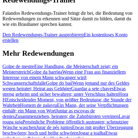
Redewendungs-Trainer
Falandos Redewendungs-Trainer bringt dir bei, die Bedeutung von
Redewendungen zu erkennen und Sätze damit zu bilden, damit du
wie ein Brasilianer sprechen kannst.
Den Redewendungs-Trainer ausprobieren
Ein kostenloses Konto
erstellen
Mehr Redewendungen
Golpe de mestre
Eine Handlung, die Meisterschaft zeigt; ein
Meisterstreich
Golpe da barriga
Wenn eine Frau aus finanziellem
Interesse von einem Mann schwanger wird;
Schwangerschaftsfalle
Golpe do baú
Wenn jemand nur des Geldes
wegen heiratet; Heirat aus Geldgier
Guardar a sete chaves
Etwas
streng geheim und sicher bewahren; unter Verschluss halten
Hora
H
Entscheidender Moment, von größter Bedeutung; die Stunde der
Wahrheit
Homem de palavra
Ein Mann, der seine Verpflichtungen
einhält; ein Mann von Wort
Juntar as escovas de
dentes
Zusammenziehen, heiraten; die Zahnbürsten vereinen
Lavar
roupa suja
Persönliche Probleme öffentlich austragen; schmutzige
Wäsche waschen
Jurar de pés juntos
Etwas mit großer Überzeugung
beschwören; hoch und heilig schwören
Jogar a toalha
Etwas